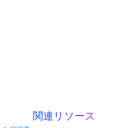
ブルートゥース® NLC
の導入 - 相互運用性の
旅におけるマイルス
トーン
詳細はこちら
関連リソース