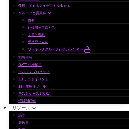
仕様に関するアイデアを提出する
グループと委員会
概要
仕様開発プロセス
文書と資料
受賞歴と表彰
ワーキンググループ行事カレンダー
割当番号
GATT 仕様補足
デバイスプロパティ
IOPテストイベント
相互運用性ツール
テストケース (TCRL)
情報刊行物
リソース
論文
報告書