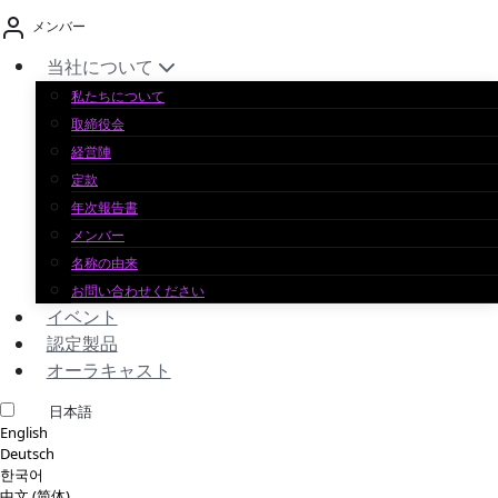
コ
メンバー
ン
テ
当社について
ン
私たちについて
ツ
取締役会
へ
経営陣
ス
定款
キ
年次報告書
ッ
メンバー
プ
名称の由来
お問い合わせください
イベント
認定製品
オーラキャスト
日本語
English
Deutsch
한국어
中文 (简体)