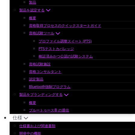
製品
製品を認定する
概要
資格取得プロセスのクイックスタートガイド
資格試験ツール
プロファイル調整スイート (PTS)
PTSテストカバレッジ
検証済みかつ公認の試験システム
資格試験施設
資格コンサルタント
認定製品
Bluetooth強制プログラム
製品をブランディングする
概要
ブルートゥース® の通信
仕様
仕様書および関連書類
開発中の機能