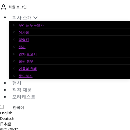
본
회원 로그인
문
바
회사 소개
로
우리는 누구인가
가
이사회
기
경영진
정관
연차 보고서
회원 명부
이름의 유래
문의하기
행사
적격 제품
오라캐스트
한국어
English
Deutsch
日本語
中文 (简体)