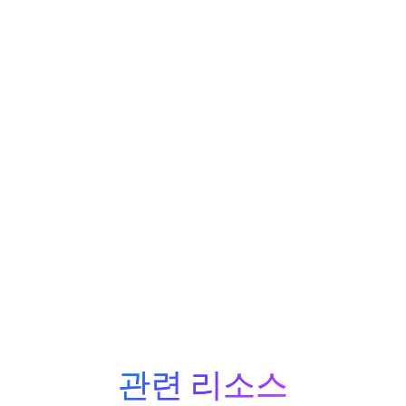
블로그
상호운용성 여정의 이
정표, Bluetooth® NLC
소개 - 상호운용성 여
정의 이정표
더 알아보세요
관련 리소스