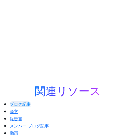
が、何十億台もの接続デバイスに真の
距離認識をもたらす仕組みをご覧くだ
さい。
詳細はこちら
関連リソース
ブログ記事
論文
報告書
メンバー ブログ記事
動画