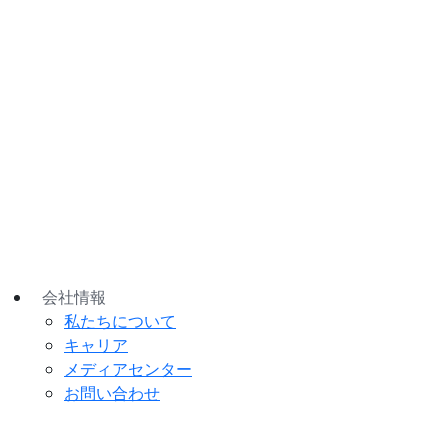
世界のBluetooth®デバイスの出荷動向と予測
を分析し、成長を牽引するカテゴリーや無線方
式に関する洞察を提供します
データを詳しく見る
会社情報
私たちについて
キャリア
メディアセンター
お問い合わせ