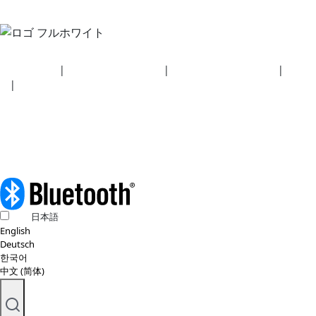
セキュリティ
|
プライバシーポリシー
|
健康保険プラン開示事項
|
利用規
約
|
著作権ポリシー
© 2026 BluetoothSIG, Inc. 全著作権所有。
日本語
English
Deutsch
한국어
中文 (简体)