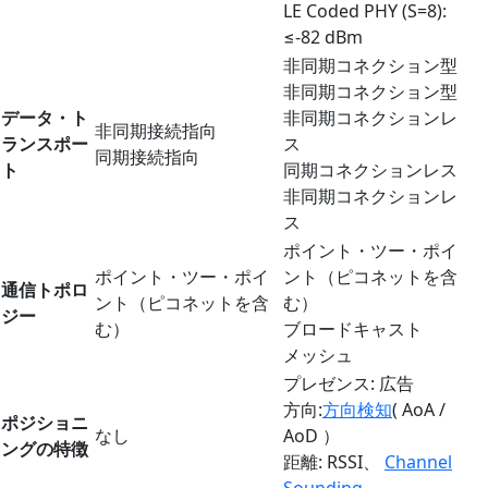
LE Coded PHY (S=8):
≤-82 dBm
非同期コネクション型
非同期コネクション型
データ・ト
非同期コネクションレ
非同期接続指向
ランスポー
ス
同期接続指向
ト
同期コネクションレス
非同期コネクションレ
ス
ポイント・ツー・ポイ
ポイント・ツー・ポイ
ント（ピコネットを含
通信トポロ
ント（ピコネットを含
む）
ジー
む）
ブロードキャスト
メッシュ
プレゼンス: 広告
方向:
方向検知
( AoA /
ポジショニ
なし
AoD ）
ングの特徴
距離: RSSI、
Channel
Sounding