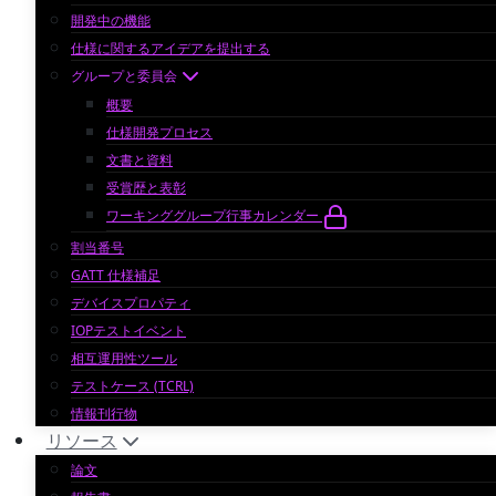
開発中の機能
仕様に関するアイデアを提出する
グループと委員会
概要
仕様開発プロセス
文書と資料
受賞歴と表彰
ワーキンググループ行事カレンダー
割当番号
GATT 仕様補足
デバイスプロパティ
IOPテストイベント
相互運用性ツール
テストケース (TCRL)
情報刊行物
リソース
論文