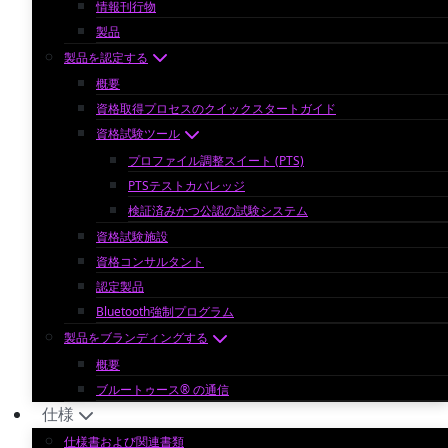
情報刊行物
製品
製品を認定する
概要
資格取得プロセスのクイックスタートガイド
資格試験ツール
プロファイル調整スイート (PTS)
PTSテストカバレッジ
検証済みかつ公認の試験システム
資格試験施設
資格コンサルタント
認定製品
Bluetooth強制プログラム
製品をブランディングする
概要
ブルートゥース® の通信
仕様
仕様書および関連書類