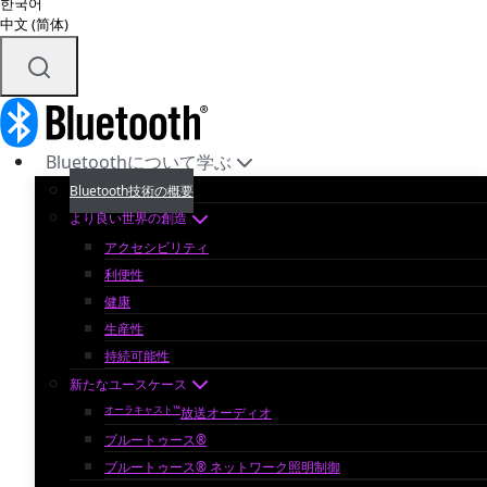
한국어
中文 (简体)
Bluetoothについて学ぶ
Bluetooth技術の概要
より良い世界の創造
アクセシビリティ
利便性
健康
生産性
持続可能性
新たなユースケース
オーラキャスト™
放送オーディオ
ブルートゥース®
ブルートゥース® ネットワーク照明制御