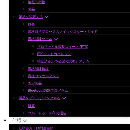
情報刊行物
製品
製品を認定する
概要
資格取得プロセスのクイックスタートガイド
資格試験ツール
プロファイル調整スイート (PTS)
PTSテストカバレッジ
検証済みかつ公認の試験システム
資格試験施設
資格コンサルタント
認定製品
Bluetooth強制プログラム
製品をブランディングする
概要
ブルートゥース® の通信
仕様
仕様書および関連書類