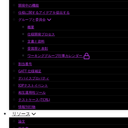
開発中の機能
仕様に関するアイデアを提出する
グループと委員会
概要
仕様開発プロセス
文書と資料
受賞歴と表彰
ワーキンググループ行事カレンダー
割当番号
GATT 仕様補足
デバイスプロパティ
IOPテストイベント
相互運用性ツール
テストケース (TCRL)
情報刊行物
リソース
論文