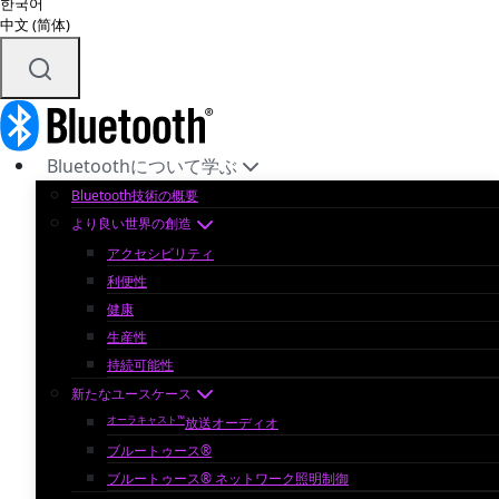
한국어
中文 (简体)
Bluetoothについて学ぶ
Bluetooth技術の概要
より良い世界の創造
アクセシビリティ
利便性
健康
生産性
持続可能性
新たなユースケース
オーラキャスト™
放送オーディオ
ブルートゥース®
ブルートゥース® ネットワーク照明制御