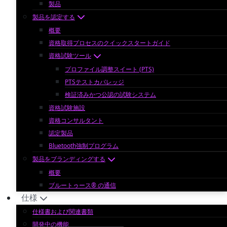
製品
製品を認定する
概要
資格取得プロセスのクイックスタートガイド
資格試験ツール
プロファイル調整スイート (PTS)
PTSテストカバレッジ
検証済みかつ公認の試験システム
資格試験施設
資格コンサルタント
認定製品
Bluetooth強制プログラム
製品をブランディングする
概要
ブルートゥース® の通信
仕様
仕様書および関連書類
開発中の機能