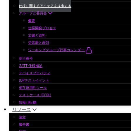
仕様に関するアイデアを提出する
グループと委員会
概要
仕様開発プロセス
文書と資料
受賞歴と表彰
ワーキンググループ行事カレンダー
割当番号
GATT 仕様補足
デバイスプロパティ
IOPテストイベント
相互運用性ツール
テストケース (TCRL)
情報刊行物
リソース
論文
報告書