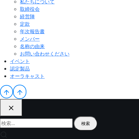
私たちについて
取締役会
経営陣
定款
年次報告書
メンバー
名称の由来
お問い合わせください
イベント
認定製品
オーラキャスト
検
索: