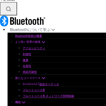
Bluetoothについて学ぶ
Bluetooth技術の概要
より良い世界の創造
アクセシビリティ
利便性
健康
生産性
持続可能性
新たなユースケース
オーラキャスト™
放送オーディオ
ブルートゥース®
ブルートゥース® ネットワーク照明制御
機能