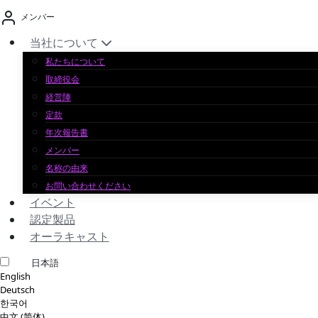
コ
メンバー
ン
テ
当社について
ン
私たちについて
ツ
取締役会
へ
経営陣
ス
定款
キ
年次報告書
ッ
メンバー
プ
名称の由来
お問い合わせください
イベント
認定製品
オーラキャスト
日本語
English
Deutsch
한국어
中文 (简体)