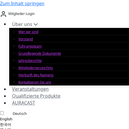
Zum Inhalt springen
Mitglieder-Login
Über uns
Wer wir sind
Vorstand
Führungsteam
Grundlegende Dokumente
Jahresberichte
Mitgliederverzeichnis
Herkunft des Namens
Kontaktieren Sie uns
Veranstaltungen
Qualifizierte Produkte
AURACAST
Deutsch
English
한국어