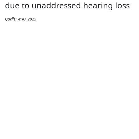
due to unaddressed hearing loss
Quelle: WHO, 2025
BERICHT
Wenn Verbindung
zu Inklusion wird:
Wie Bluetooth® die
Barrierefreiheit neu
definiert