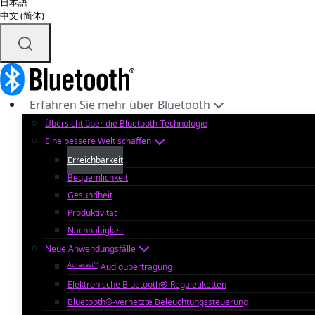
日本語
中文 (简体)
Erfahren Sie mehr über Bluetooth
Übersicht über die Bluetooth-Technologie
Eine bessere Welt schaffen
Erreichbarkeit
Bequemlichkeit
Gesundheit
Produktivität
Nachhaltigkeit
Neue Anwendungsfälle
Auracast™
Audioübertragung
Elektronische Bluetooth®-Regaletiketten
Bluetooth®-vernetzte Beleuchtungssteuerung