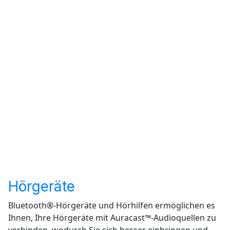
In diesem Marktforschungsbericht
wird untersucht, wie das
Bluetooth®-Ökosystem Menschen
mit Seh-, Mobilitäts-, Hör- und
Sprachbehinderungen hilft, sich im
Alltag besser zurechtzufinden.
Den Bericht erhalten
Hörgeräte
Bluetooth®-Hörgeräte und Hörhilfen ermöglichen es
Ihnen, Ihre Hörgeräte mit Auracast™-Audioquellen zu
verbinden, wodurch Sie sich besser einbringen und