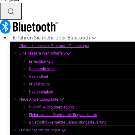
Erfahren Sie mehr über Bluetooth
Übersicht über die Bluetooth-Technologie
Eine bessere Welt schaffen
Erreichbarkeit
Bequemlichkeit
Gesundheit
Produktivität
Nachhaltigkeit
Neue Anwendungsfälle
Auracast™
Audioübertragung
Elektronische Bluetooth®-Regaletiketten
Bluetooth®-vernetzte Beleuchtungssteuerung
Funktionserweiterungen