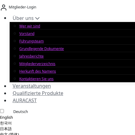
Zum
Mitglieder-Login
Inhalt
springen
Über uns
Wer wir sind
Vorstand
Führungsteam
Grundlegende Dokumente
Jahresberichte
Mitgliederverzeichnis
Herkunft des Namens
Kontaktieren Sie uns
Veranstaltungen
Qualifizierte Produkte
AURACAST
Deutsch
English
한국어
日本語
中文 (简体)