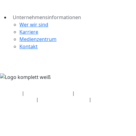
Unternehmensinformationen
Wer wir sind
Karriere
Medienzentrum
Kontakt
Sicherheit
|
Datenschutzerklärung
|
Angaben zum
Gesundheitsplan
|
Nutzungsbedingungen
|
Urheberrechtsrichtlinie
© 2026 Bluetooth SIG, Inc. Alle Rechte vorbehalten.