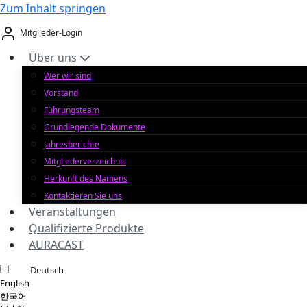
Zum Inhalt springen
Mitglieder-Login
Über uns
Wer wir sind
Vorstand
Führungsteam
Grundlegende Dokumente
Jahresberichte
Mitgliederverzeichnis
Herkunft des Namens
Kontaktieren Sie uns
Veranstaltungen
Qualifizierte Produkte
AURACAST
Deutsch
English
한국어