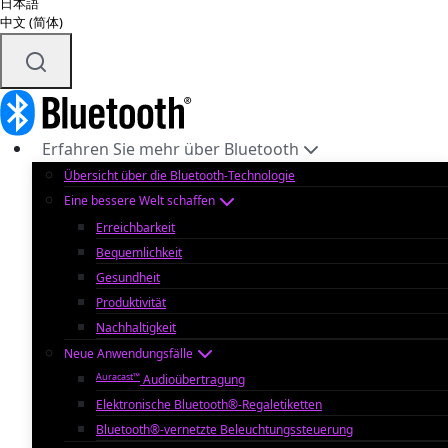
日本語
中文 (简体)
Erfahren Sie mehr über Bluetooth
Übersicht über die Bluetooth-Technologie
Eine bessere Welt schaffen
Erreichbarkeit
Bequemlichkeit
Gesundheit
Produktivität
Nachhaltigkeit
Neue Anwendungsfälle
Auracast™
Audioübertragung
Elektronische Bluetooth®-Regaletiketten
Bluetooth®-vernetzte Beleuchtungssteuerung