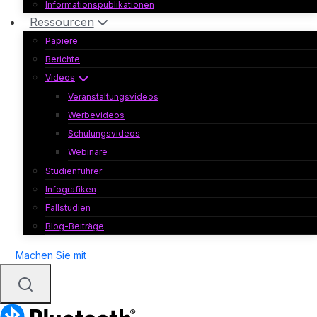
Informationspublikationen
Ressourcen
Papiere
Berichte
Videos
Veranstaltungsvideos
Werbevideos
Schulungsvideos
Webinare
Studienführer
Infografiken
Fallstudien
Blog-Beiträge
Machen Sie mit