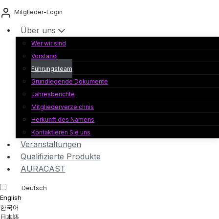
Zum
Mitglieder-Login
Inhalt
springen
Über uns
Wer wir sind
Vorstand
Führungsteam
Grundlegende Dokumente
Jahresberichte
Mitgliederverzeichnis
Herkunft des Namens
Kontaktieren Sie uns
Veranstaltungen
Qualifizierte Produkte
AURACAST
Deutsch
English
한국어
日本語