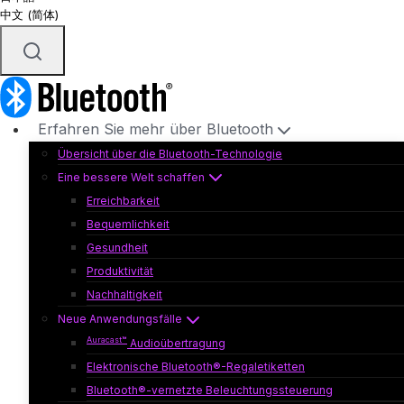
中文 (简体)
Erfahren Sie mehr über Bluetooth
Übersicht über die Bluetooth-Technologie
Eine bessere Welt schaffen
Erreichbarkeit
Bequemlichkeit
Gesundheit
Produktivität
Nachhaltigkeit
Neue Anwendungsfälle
Auracast™
Audioübertragung
Elektronische Bluetooth®-Regaletiketten
Bluetooth®-vernetzte Beleuchtungssteuerung