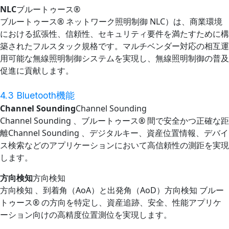
NLC
ブルートゥース®
ブルートゥース® ネットワーク照明制御 NLC）は、商業環境
における拡張性、信頼性、セキュリティ要件を満たすために構
築されたフルスタック規格です。マルチベンダー対応の相互運
用可能な無線照明制御システムを実現し、無線照明制御の普及
促進に貢献します。
4.3 Bluetooth機能
Channel Sounding
Channel Sounding
Channel Sounding 、ブルートゥース® 間で安全かつ正確な距
離Channel Sounding 、デジタルキー、資産位置情報、デバイ
ス検索などのアプリケーションにおいて高信頼性の測距を実現
します。
方向検知
方向検知
方向検知 、到着角（AoA）と出発角（AoD）方向検知 ブルー
トゥース® の方向を特定し、資産追跡、安全、性能アプリケ
ーション向けの高精度位置測位を実現します。