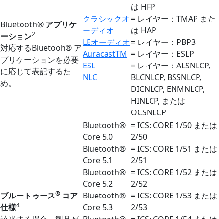
は HFP
クラシックオ
= レイヤー：TMAP また
Bluetooth®
アプリケ
ーディオ
は HAP
2
ーション
LEオーディオ
= レイヤー：PBP
3
対応するBluetooh® ア
Auracast
TM
= レイヤー：ESLP
プリケーションを必要
ESL
= レイヤー：ALSNLCP,
に応じて表記するた
NLC
BLCNLCP, BSSNLCP,
め。
DICNLCP, ENMNLCP,
HINLCP, または
OCSNLCP
Bluetooth®
= ICS: CORE 1/50 または
Core 5.0
2/50
Bluetooth®
= ICS: CORE 1/51 または
Core 5.1
2/51
Bluetooth®
= ICS: CORE 1/52 または
Core 5.2
2/52
®
ブルートゥース
コア
Bluetooth®
= ICS: CORE 1/53 または
4
仕様
Core 5.3
2/53
該当する場合、製品が
Bluetooth®
= ICS: CORE 1/54 または