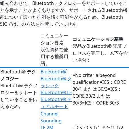
組み合わせて、Bluetoothテクノロジーをサポートしているこ
とを示すことがよくありますが、サポートされるBluetooth機
能について誤った推測を招く可能性があるため、Bluetooth
SIGではこの方法を推奨していません。
コミュニケー
コミュニケーション基準
ション要素
製品がBluetooth® 認証プ
販促資料で使
ロセスを完了し、以下を含
用する推奨用
む場合：
語。
1
Bluetooth®
テク
Bluetooth®
=No criteria beyond
ノロジー
Bluetooth® ク
qualification=ICS：CORE
Bluetoth® テクノ
ラシック
30/1 または 30/3=ICS：
ロジーをサポート
Bluetooth® LE
CORE 30/2 または
していることを伝
Bluetooth® デ
30/3=ICS：CORE 30/3
えるため。
ュアルモード
Channel
Sounding
LE 2M
=ICS：CS 1/1 または 1/2