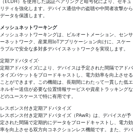
（ECDH）を使用した認証ペアリングと暗号化により、セキュ
リティを強化します。デバイス通信中の盗聴や中間者攻撃から
データを保護します。
メッシュネットワーキング
メッシュネットワーキングは、ビルオートメーション、センサ
ーネットワーク、産業用IoTアプリケーション向けに、スケー
ラブルで安全な多対多デバイスネットワークを実現します。
定期アドバタイズ
·
定期アドバタイズにより、デバイスは予定された間隔でアドバ
タイズパケットをブロードキャストし、電力効率を向上させる
ことができます。この機能は、長期間にわたって一貫した低エ
ネルギー送信が必要な位置情報サービスや資産トラッキングな
どのユースケースで特に有用です。
レスポンス付き定期アドバタイズ
レスポンス付き定期アドバタイズ（PAwR）は、デバイスが予
定された間隔で定期的にデータをブロードキャストし、電力効
率を向上させる双方向コネクションレス機能です。また、デバ