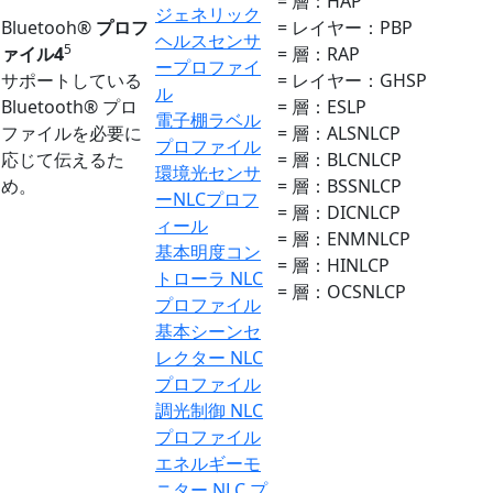
= 層：HAP
ジェネリック
Bluetooh®
プロフ
= レイヤー：PBP
ヘルスセンサ
5
ァイル4
= 層：RAP
ープロファイ
サポートしている
= レイヤー：GHSP
ル
Bluetooth® プロ
= 層：ESLP
電子棚ラベル
ファイルを必要に
= 層：ALSNLCP
プロファイル
応じて伝えるた
= 層：BLCNLCP
環境光センサ
め。
= 層：BSSNLCP
ーNLCプロフ
= 層：DICNLCP
ィール
= 層：ENMNLCP
基本明度コン
= 層：HINLCP
トローラ NLC
= 層：OCSNLCP
プロファイル
基本シーンセ
レクター NLC
プロファイル
調光制御 NLC
プロファイル
エネルギーモ
ニター NLC プ