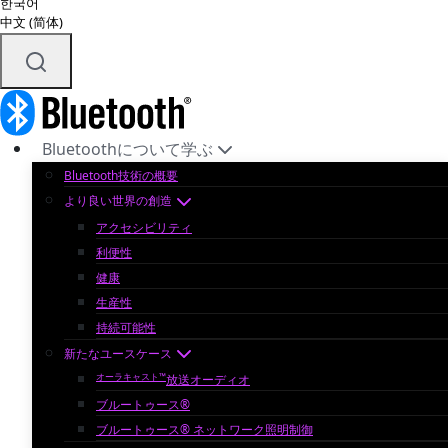
한국어
中文 (简体)
Bluetoothについて学ぶ
Bluetooth技術の概要
より良い世界の創造
アクセシビリティ
利便性
健康
生産性
持続可能性
新たなユースケース
オーラキャスト™
放送オーディオ
ブルートゥース®
ブルートゥース® ネットワーク照明制御