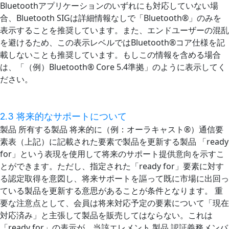
Bluetoothアプリケーションのいずれにも対応していない場
合、Bluetooth SIGは詳細情報なしで「Bluetooth®」のみを
表示することを推奨しています。また、エンドユーザーの混乱
を避けるため、この表示レベルではBluetooth®コア仕様を記
載しないことも推奨しています。もしこの情報を含める場合
は、「（例）Bluetooth® Core 5.4準拠」のように表示してく
ださい。
2.3 将来的なサポートについて
製品 所有する製品 将来的に（例：オーラキャスト®）通信要
素表（上記）に記載された要素で製品を更新する製品 「ready
for」という表現を使用して将来のサポート提供意向を示すこ
とができます。ただし、指定された「ready for」要素に対す
る認定取得を意図し、将来サポートを謳って既に市場に出回っ
ている製品を更新する意思があることが条件となります。 重
要な注意点として、会員は将来対応予定の要素について「現在
対応済み」と主張して製品を販売してはならない。これは
「ready for」の表示が、当該エレメント 製品 認証義務メンバ