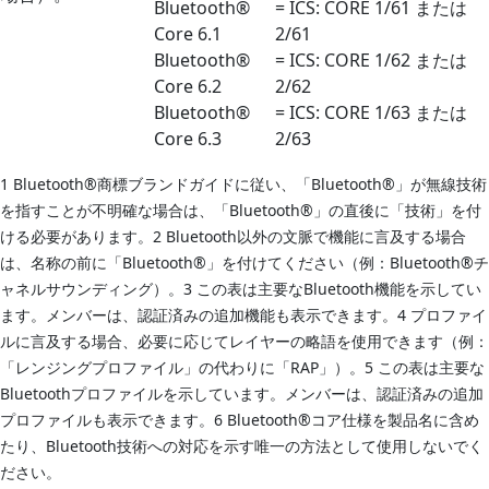
Bluetooth®
= ICS: CORE 1/61 または
Core 6.1
2/61
Bluetooth®
= ICS: CORE 1/62 または
Core 6.2
2/62
Bluetooth®
= ICS: CORE 1/63 または
Core 6.3
2/63
1 Bluetooth®商標ブランドガイドに従い、「Bluetooth®」が無線技術
を指すことが不明確な場合は、「Bluetooth®」の直後に「技術」を付
ける必要があります。2 Bluetooth以外の文脈で機能に言及する場合
は、名称の前に「Bluetooth®」を付けてください（例：Bluetooth®チ
ャネルサウンディング）。3 この表は主要なBluetooth機能を示してい
ます。メンバーは、認証済みの追加機能も表示できます。4 プロファイ
ルに言及する場合、必要に応じてレイヤーの略語を使用できます（例：
「レンジングプロファイル」の代わりに「RAP」）。5 この表は主要な
Bluetoothプロファイルを示しています。メンバーは、認証済みの追加
プロファイルも表示できます。6 Bluetooth®コア仕様を製品名に含め
たり、Bluetooth技術への対応を示す唯一の方法として使用しないでく
ださい。