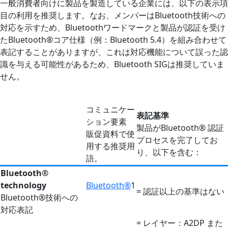
一般消費者向けに製品を製造している企業には、以下の表示項
目の利用を推奨します。なお、メンバーはBluetooth技術への
対応を示すため、Bluetoothワードマークと製品が認証を受け
たBluetooth®コア仕様（例：Bluetooth 5.4）を組み合わせて
表記することがありますが、これは対応機能について誤った認
識を与える可能性があるため、Bluetooth SIGは推奨していま
せん。
コミュニケー
表記基準
ション要素
製品がBluetooth® 認証
販促資料で使
プロセスを完了してお
用する推奨用
り、以下を含む：
語。
Bluetooth®
technology
Bluetooth®
1
= 認証以上の基準はない
Bluetooth®技術への
対応表記
= レイヤー：A2DP また