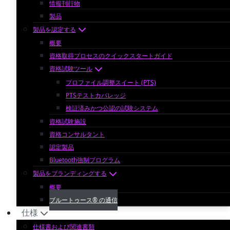
情報刊行物
製品
製品を認定する
概要
資格取得プロセスのクイックスタートガイド
資格試験ツール
プロファイル調整スイート (PTS)
PTSテストカバレッジ
検証済みかつ公認の試験システム
資格試験施設
資格コンサルタント
認定製品
Bluetooth強制プログラム
製品をブランディングする
概要
ブルートゥース® の通信
仕様
仕様書および関連書類