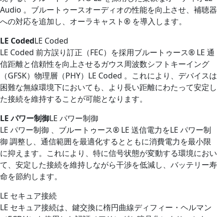
Audio 。ブルートゥースオーディオの性能を向上させ、補聴器
への対応を追加し、オーラキャスト® を導入します。
LE Coded
LE Coded
LE Coded 前方誤り訂正（FEC）を採用ブルートゥース® LE 通
信距離と信頼性を向上させるガウス周波数シフトキーイング
（GFSK）物理層（PHY）LE Coded 。これにより、デバイスは
困難な無線環境下においても、より長い距離にわたって安定し
た接続を維持することが可能となります。
LE パワー制御
LE パワー制御
LE パワー制御 、ブルートゥース® LE 送信電力をLE パワー制
御 調整し、通信範囲を最適化するとともに消費電力を最小限
に抑えます。これにより、特に信号状態が変動する環境におい
て、安定した接続を維持しながら干渉を低減し、バッテリー寿
命を節約します。
LE セキュア接続
LE セキュア接続は、鍵交換に楕円曲線ディフィー・ヘルマン