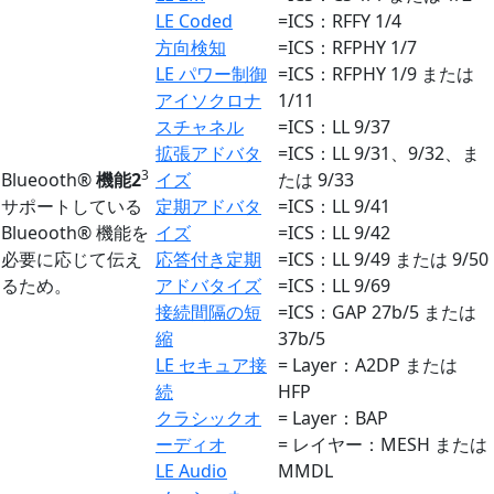
LE Coded
=ICS：RFFY 1/4
方向検知
=ICS：RFPHY 1/7
LE パワー制御
=ICS：RFPHY 1/9 または
アイソクロナ
1/11
スチャネル
=ICS：LL 9/37
拡張アドバタ
=ICS：LL 9/31、9/32、ま
3
Blueooth®
機能2
イズ
たは 9/33
サポートしている
定期アドバタ
=ICS：LL 9/41
Blueooth® 機能を
イズ
=ICS：LL 9/42
必要に応じて伝え
応答付き定期
=ICS：LL 9/49 または 9/50
るため。
アドバタイズ
=ICS：LL 9/69
接続間隔の短
=ICS：GAP 27b/5 または
縮
37b/5
LE セキュア接
= Layer：A2DP または
続
HFP
クラシックオ
= Layer：BAP
ーディオ
= レイヤー：MESH または
LE Audio
MMDL