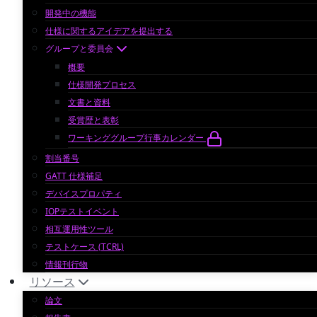
開発中の機能
仕様に関するアイデアを提出する
グループと委員会
概要
仕様開発プロセス
文書と資料
受賞歴と表彰
ワーキンググループ行事カレンダー
割当番号
GATT 仕様補足
デバイスプロパティ
IOPテストイベント
相互運用性ツール
テストケース (TCRL)
情報刊行物
リソース
論文