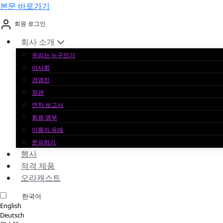
본문 바로가기
회원 로그인
회사 소개
우리는 누구인가
이사회
경영진
정관
연차 보고서
회원 명부
이름의 유래
문의하기
행사
적격 제품
오라캐스트
한국어
English
Deutsch