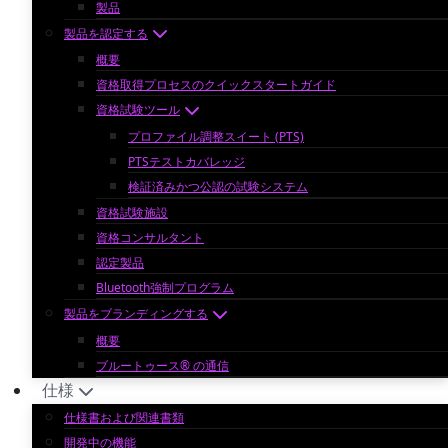
製品
製品を認定する
概要
資格取得プロセスのクイックスタートガイド
資格試験ツール
プロファイル調整スイート (PTS)
PTSテストカバレッジ
検証済みかつ公認の試験システム
資格試験施設
資格コンサルタント
認定製品
Bluetooth強制プログラム
製品をブランディングする
概要
ブルートゥース® の通信
仕様
仕様書および関連書類
開発中の機能