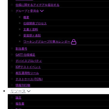
仕様に関するアイデアを提出する
グループと委員会
概要
仕様開発プロセス
文書と資料
受賞歴と表彰
ワーキンググループ行事カレンダー
割当番号
GATT 仕様補足
デバイスプロパティ
IOPテストイベント
相互運用性ツール
テストケース (TCRL)
情報刊行物
リソース
論文
報告書