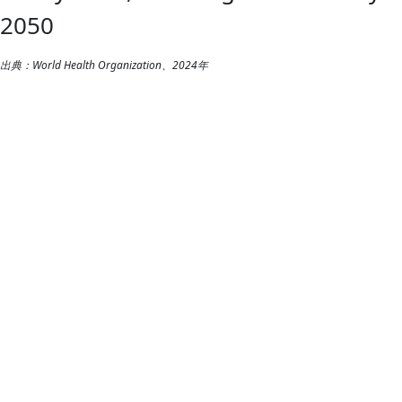
2050
出典：World Health Organization、2024年
レポート
ワイヤレス・ウェル
ビーイングブルート
ゥース® テクノロジ
ーはヘルスケアの変
革の核となるか