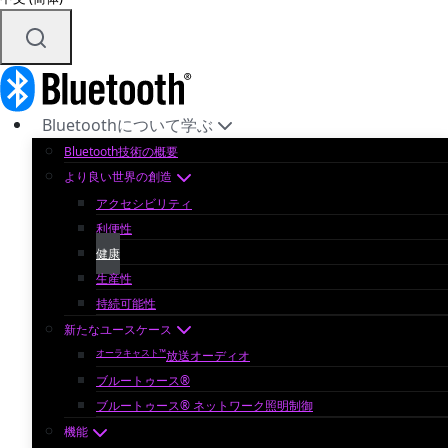
Bluetoothについて学ぶ
Bluetooth技術の概要
より良い世界の創造
アクセシビリティ
利便性
健康
生産性
持続可能性
新たなユースケース
オーラキャスト™
放送オーディオ
ブルートゥース®
ブルートゥース® ネットワーク照明制御
機能