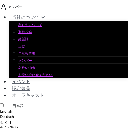
コ
メンバー
ン
テ
当社について
ン
私たちについて
ツ
取締役会
へ
経営陣
ス
定款
キ
年次報告書
ッ
メンバー
プ
名称の由来
お問い合わせください
イベント
認定製品
オーラキャスト
日本語
English
Deutsch
한국어
中文 (简体)