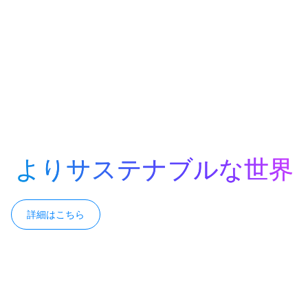
より健康的な空間は、より健康的な生活につながります。
ブルートゥース® テクノロジーは、空気の質を改善し、
エネルギー使用を最適化し、健康と安全へのコンプライア
ンスを確保することで、空間がより清潔で快適な環境を提
供し、より良い健康と幸福を育むことを可能にします。
よりサステナブルな世界
詳細はこちら