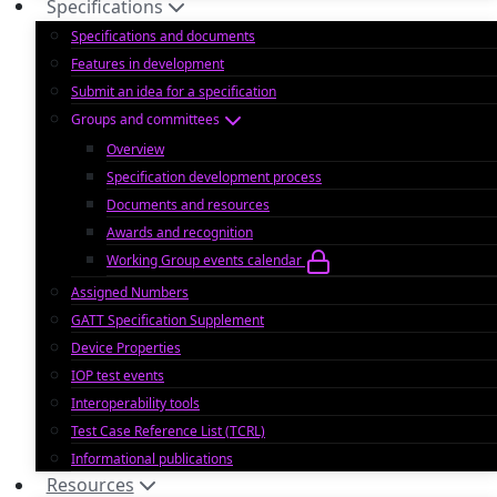
Specifications
Specifications and documents
Features in development
Submit an idea for a specification
Groups and committees
Overview
Specification development process
Documents and resources
Awards and recognition
Working Group events calendar
Assigned Numbers
GATT Specification Supplement
Device Properties
IOP test events
Interoperability tools
Test Case Reference List (TCRL)
Informational publications
Resources