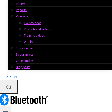
Papers
Reports
Videos
Event videos
Promotional videos
Training videos
Webinars
Study guides
Infographics
Case studies
Blog posts
Join Us