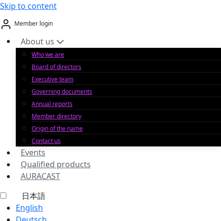
Skip to content
Member login
About us
Who we are
Board of directors
Executive team
Governing documents
Annual reports
Member directory
Origin of the name
Contact us
Events
Qualified products
AURACAST
日本語
English
Deutsch