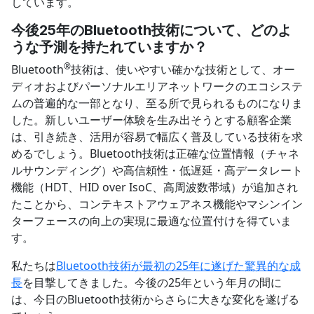
しています。
今後
25
年の
Bluetooth
技術について、どのよ
うな予測を持たれていますか？
®︎
Bluetooth
技術は、使いやすい確かな技術として、オー
ディオおよびパーソナルエリアネットワークのエコシステ
ムの普遍的な一部となり、至る所で見られるものになりま
した。新しいユーザー体験を生み出そうとする顧客企業
は、引き続き、活用が容易で幅広く普及している技術を求
めるでしょう。Bluetooth技術は正確な位置情報（チャネ
ルサウンディング）や高信頼性・低遅延・高データレート
機能（HDT、HID over IsoC、高周波数帯域）が追加され
たことから、コンテキストアウェアネス機能やマシンイン
ターフェースの向上の実現に最適な位置付けを得ていま
す。
私たちは
Bluetooth技術が最初の25年に遂げた驚異的な成
長
を目撃してきました。今後の25年という年月の間に
は、今日のBluetooth技術からさらに大きな変化を遂げる