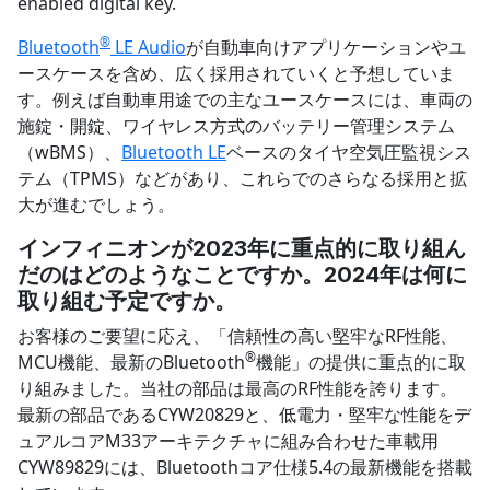
®︎
Bluetooth
LE Audio
が自動車向けアプリケーションやユ
ースケースを含め、広く採用されていくと予想していま
す。例えば自動車用途での主なユースケースには、車両の
施錠・開錠、ワイヤレス方式のバッテリー管理システム
（wBMS）、
Bluetooth LE
ベースのタイヤ空気圧監視シス
テム（TPMS）などがあり、これらでのさらなる採用と拡
大が進むでしょう。
インフィニオンが
2023
年に重点的に取り組ん
だのはどのようなことですか。
2024
年は何に
取り組む予定ですか。
お客様のご要望に応え、「信頼性の高い堅牢なRF性能、
®︎
MCU機能、最新のBluetooth
機能」の提供に重点的に取
り組みました。当社の部品は最高のRF性能を誇ります。
最新の部品であるCYW20829と、低電力・堅牢な性能をデ
ュアルコアM33アーキテクチャに組み合わせた車載用
CYW89829には、Bluetoothコア仕様5.4の最新機能を搭載