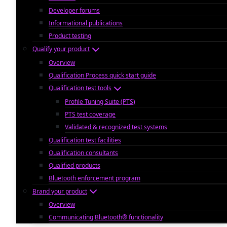
Developer forums
Informational publications
Product testing
Qualify your product
Overview
Qualification Process quick start guide
Qualification test tools
Profile Tuning Suite (PTS)
PTS test coverage
Validated & recognized test systems
Qualification test facilities
Qualification consultants
Qualified products
Bluetooth enforcement program
Brand your product
Overview
Communicating Bluetooth® functionality