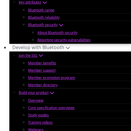
Key attributes
Bluetooth range
Bluetooth reliability
Bluetooth security
About Bluetooth security
Reporting security vulnerabilities
Develop with Bluetooth
Join the SIG
Member benefits
Member support
Member promotion program
Member directory
Build your product
Overview
Core specification overviews
Study guides
Training videos
Webinars