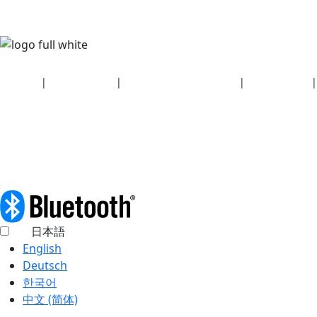
Security
|
Privacy policy
|
Health plan disclosures
|
Terms of use
|
Copyright policy
© 2026 Bluetooth SIG, Inc. All rights reserved.
日本語
English
Deutsch
한국어
中文 (简体)