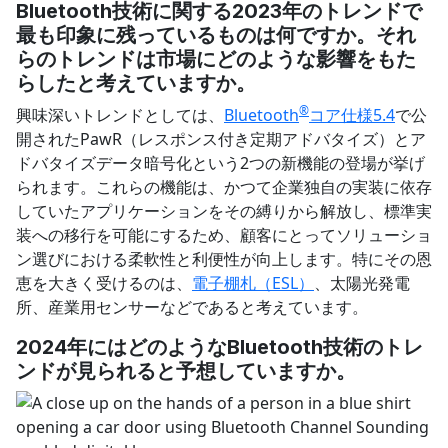
Bluetooth
技術に関する
2023
年のトレンドで
最も印象に残っているものは何ですか。それ
らのトレンドは市場にどのような影響をもた
らしたと考えていますか。
®︎
興味深いトレンドとしては、
Bluetooth
コア仕様5.4
で公
開されたPawR（レスポンス付き定期アドバタイズ）とア
ドバタイズデータ暗号化という2つの新機能の登場が挙げ
られます。これらの機能は、かつて企業独自の実装に依存
していたアプリケーションをその縛りから解放し、標準実
装への移行を可能にするため、顧客にとってソリューショ
ン選びにおける柔軟性と利便性が向上します。特にその恩
恵を大きく受けるのは、
電子棚札（ESL）
、太陽光発電
所、産業用センサーなどであると考えています。
2024
年にはどのような
Bluetooth
技術のトレ
ンドが見られると予想していますか。