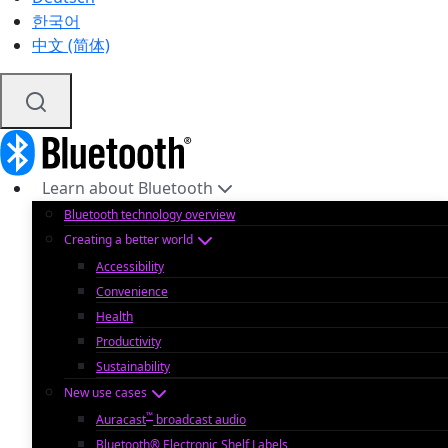
한국어
中文 (简体)
Learn about Bluetooth
Bluetooth technology overview
Creating a better world
Accessibility
Convenience
Health
Productivity
Sustainability
New use cases
™
Auracast
broadcast audio
Bluetooth® Electronic Shelf Labels