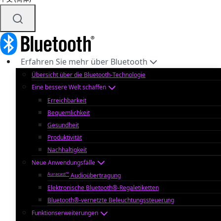
Erfahren Sie mehr über Bluetooth
Übersicht über die Bluetooth-Technologie
Eine bessere Welt schaffen
Erreichbarkeit
Bequemlichkeit
Gesundheit
Produktivität
Nachhaltigkeit
Neue Anwendungsfälle
Auracast™
Audioübertragung
Elektronische Bluetooth®-Regaletiketten
Bluetooth®-vernetzte Beleuchtungssteuerung
Funktionserweiterungen