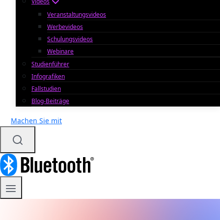
Videos
Veranstaltungsvideos
Werbevideos
Schulungsvideos
Webinare
Studienführer
Infografiken
Fallstudien
Blog-Beiträge
Machen Sie mit