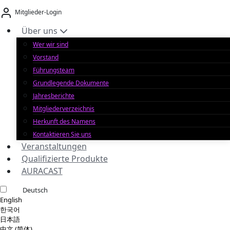
Zum
Mitglieder-Login
Inhalt
springen
Über uns
Wer wir sind
Vorstand
Führungsteam
Grundlegende Dokumente
Jahresberichte
Mitgliederverzeichnis
Herkunft des Namens
Kontaktieren Sie uns
Veranstaltungen
Qualifizierte Produkte
AURACAST
Deutsch
English
한국어
日本語
中文 (简体)