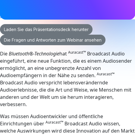
Audio
,
Auracast
,
Bluetooth LE
Bluetooth LE Audio
,
Hörgeräte
,
Technik
Laden Sie das Präsentationsdeck herunter
Die Fragen und Antworten zum Webinar ansehen
Auracast™
Die
Bluetooth®-Technologie
hat
Broadcast Audio
eingeführt, eine neue Funktion, die es einem Audiosender
ermöglicht, an eine unbegrenzte Anzahl von
Auracast™
Audioempfängern in der Nähe zu senden.
Broadcast Audio verspricht lebensverändernde
Audioerlebnisse, die die Art und Weise, wie Menschen mit
anderen und der Welt um sie herum interagieren,
verbessern.
Was müssen Audioentwickler und öffentliche
Auracast™
Einrichtungen über
Broadcast Audio wissen,
welche Auswirkungen wird diese Innovation auf den Markt