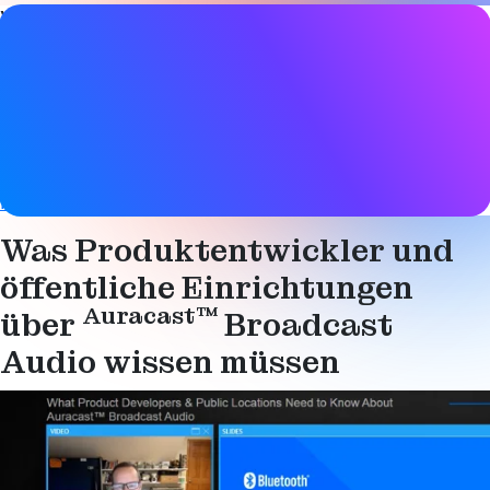
Video-Details
Datum
26. Oktober 2022
Tags
Audio
,
Auracast
,
Bluetooth LE
Bluetooth LE Audio
,
Hörgeräte
,
Technik
Was Produktentwickler und
öffentliche Einrichtungen
Auracast™
über
Broadcast
Audio wissen müssen