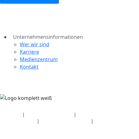
Unternehmensinformationen
Wer wir sind
Karriere
Medienzentrum
Kontakt
Sicherheit
|
Datenschutzerklärung
|
Angaben zum
Gesundheitsplan
|
Nutzungsbedingungen
|
Urheberrechtsrichtlinie
© 2026 Bluetooth SIG, Inc. Alle Rechte vorbehalten.