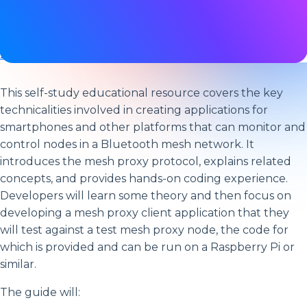
Tags
Bluetooth LE
Gerätenetzwerke
,
Mesh-Netzwerke
,
Intelligente Gebäude
,
Technik