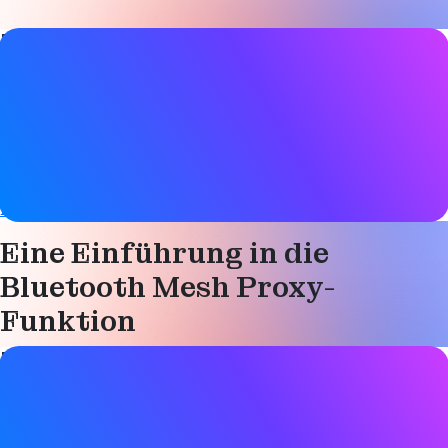
Details zum Studienführer
Datum
07. März 2019
Tags
Bluetooth LE
Gerätenetzwerke
,
Mesh-Netzwerke
,
Intelligente Gebäude
,
Technik
Eine Einführung in die
Bluetooth Mesh Proxy-
Funktion
Details zum Studienführer
Datum
07. März 2019