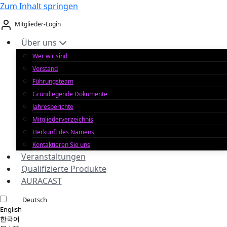
Zum Inhalt springen
Mitglieder-Login
Über uns
Wer wir sind
Vorstand
Führungsteam
Grundlegende Dokumente
Jahresberichte
Mitgliederverzeichnis
Herkunft des Namens
Kontaktieren Sie uns
Veranstaltungen
Qualifizierte Produkte
AURACAST
Deutsch
English
한국어