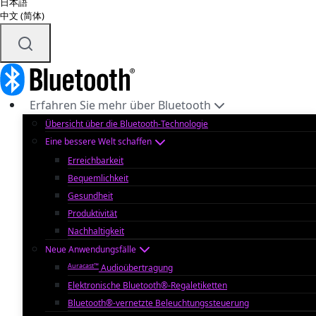
日本語
中文 (简体)
Erfahren Sie mehr über Bluetooth
Übersicht über die Bluetooth-Technologie
Eine bessere Welt schaffen
Erreichbarkeit
Bequemlichkeit
Gesundheit
Produktivität
Nachhaltigkeit
Neue Anwendungsfälle
Auracast™
Audioübertragung
Elektronische Bluetooth®-Regaletiketten
Bluetooth®-vernetzte Beleuchtungssteuerung