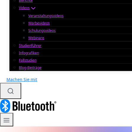
Berichte
Videos
Veranstaltungsvideos
Werbevideos
Schulungsvideos
Webinare
Studienführer
Infografiken
Fallstudien
Blog-Beiträge
Machen Sie mit