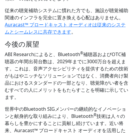
従来の聴覚補助システムに慣れた方でも、施設が聴覚補助
関連のインフラを完全に置き換える心配はありません。
Auracast™ ブロードキャスト オーディオは従来のシステ
ムとシームレスに共存できます
。
今後の展望
®
ABI Researchによると、Bluetooth
補聴器およびOTC補
聴器の年間出荷台数は、2029年までに3000万台を超えま
す。これは、音声アクセシビリティを提供するための技術
がもはやニッチなソリューションではなく、消費者向け製
品におけるスタンダードの一部となり、聴覚障がい者を含
むすべての人にメリットをもたらすことを明確に示してい
ます。
世界中のBluetooth SIGメンバーの継続的なイノベーショ
®
ンと献身的な取り組みにより、Bluetooth
技術は人々の
暮らしを豊かにすることに貢献し続けています。近い将
来、Auracast™ ブロードキャスト オーディオを活用した