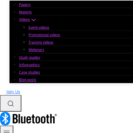
Papers
Reports
Videos
Event videos
Promotional videos
Training videos
Webinars
Study guides
Infographics
Case studies
Blog posts
Join Us