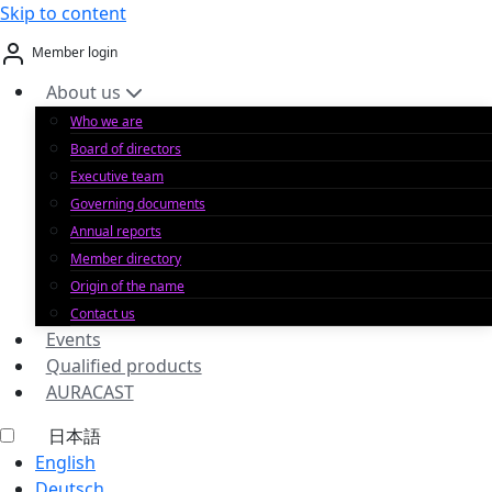
Skip to content
Member login
About us
Who we are
Board of directors
Executive team
Governing documents
Annual reports
Member directory
Origin of the name
Contact us
Events
Qualified products
AURACAST
日本語
English
Deutsch