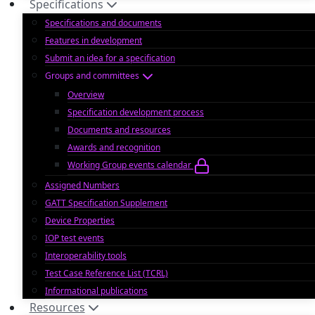
Specifications
Specifications and documents
Features in development
Submit an idea for a specification
Groups and committees
Overview
Specification development process
Documents and resources
Awards and recognition
Working Group events calendar
Assigned Numbers
GATT Specification Supplement
Device Properties
IOP test events
Interoperability tools
Test Case Reference List (TCRL)
Informational publications
Resources