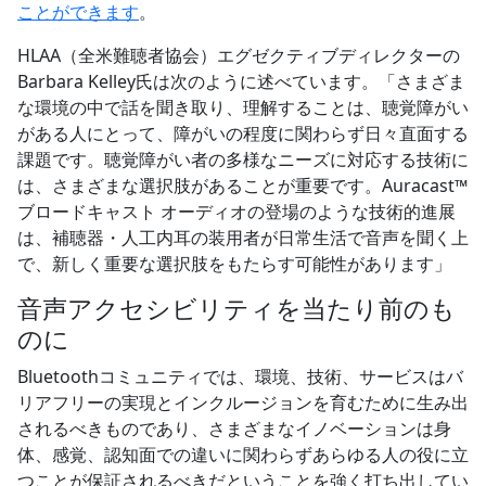
ことができます
。
HLAA（全米難聴者協会）エグゼクティブディレクターの
Barbara Kelley氏は次のように述べています。「さまざま
な環境の中で話を聞き取り、理解することは、聴覚障がい
がある人にとって、障がいの程度に関わらず日々直面する
課題です。聴覚障がい者の多様なニーズに対応する技術に
は、さまざまな選択肢があることが重要です。Auracast™
ブロードキャスト オーディオの登場のような技術的進展
は、補聴器・人工内耳の装用者が日常生活で音声を聞く上
で、新しく重要な選択肢をもたらす可能性があります」
音声アクセシビリティを当たり前のも
のに
Bluetoothコミュニティでは、環境、技術、サービスはバ
リアフリーの実現とインクルージョンを育むために生み出
されるべきものであり、さまざまなイノベーションは身
体、感覚、認知面での違いに関わらずあらゆる人の役に立
つことが保証されるべきだということを強く打ち出してい