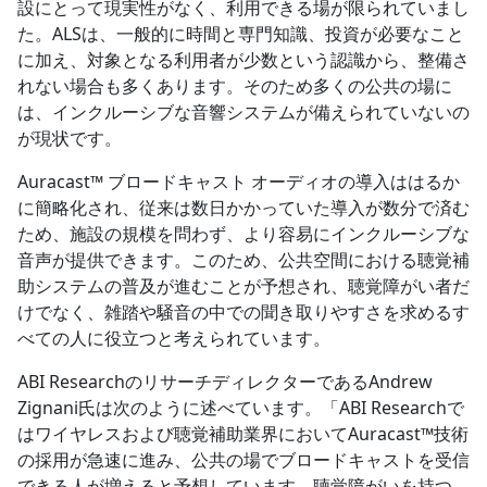
設にとって現実性がなく、利用できる場が限られていまし
た。ALSは、一般的に時間と専門知識、投資が必要なこと
に加え、対象となる利用者が少数という認識から、整備さ
れない場合も多くあります。そのため多くの公共の場に
は、インクルーシブな音響システムが備えられていないの
が現状です。
Auracast™ ブロードキャスト オーディオの導入ははるか
に簡略化され、従来は数日かかっていた導入が数分で済む
ため、施設の規模を問わず、より容易にインクルーシブな
音声が提供できます。このため、公共空間における聴覚補
助システムの普及が進むことが予想され、聴覚障がい者だ
けでなく、雑踏や騒音の中での聞き取りやすさを求めるす
べての人に役立つと考えられています。
ABI ResearchのリサーチディレクターであるAndrew
Zignani氏は次のように述べています。「ABI Researchで
はワイヤレスおよび聴覚補助業界においてAuracast™技術
の採用が急速に進み、公共の場でブロードキャストを受信
できる人が増えると予想しています。聴覚障がいを持つ