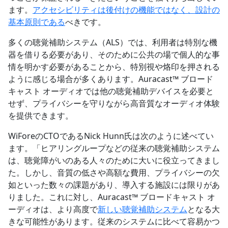
ます。
アクセシビリティは後付けの機能ではなく、設計の
基本原則である
べきです。
多くの聴覚補助システム（ALS）では、利用者は特別な機
器を借りる必要があり、そのために公共の場で個人的な事
情を明かす必要があることから、特別視や烙印を押される
ように感じる場合が多くあります。Auracast™ ブロード
キャスト オーディオでは他の聴覚補助デバイスを必要と
せず、プライバシーを守りながら高音質なオーディオ体験
を提供できます。
WiForeのCTOであるNick Hunn氏は次のように述べてい
ます。「ヒアリングループなどの従来の聴覚補助システム
は、聴覚障がいのある人々のために大いに役立ってきまし
た。しかし、音質の低さや高額な費用、プライバシーの欠
如といった数々の課題があり、導入する施設には限りがあ
りました。これに対し、Auracast™ ブロードキャスト オ
ーディオは、より高度で
新しい聴覚補助システム
となる大
きな可能性があります。従来のシステムに比べて容易かつ