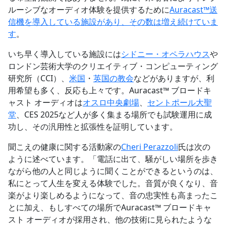
ルーシブなオーディオ体験を提供するために
Auracast™送
信機を導入している施設があり、その数は増え続けていま
す
。
いち早く導入している施設には
シドニー・オペラハウス
や
ロンドン芸術大学のクリエイティブ・コンピューティング
研究所（CCI）、
米国
・
英国の教会
などがありますが、利
用希望も多く、反応も上々です。Auracast™ ブロードキ
ャスト オーディオは
オスロ中央劇場
、
セントポール大聖
堂
、CES 2025など人が多く集まる場所でも試験運用に成
功し、その汎用性と拡張性を証明しています。
聞こえの健康に関する活動家の
Cheri Perazzoli
氏は次の
ように述べています。「電話に出て、騒がしい場所を歩き
ながら他の人と同じように聞くことができるというのは、
私にとって人生を変える体験でした。音質が良くなり、音
楽がより楽しめるようになって、音の忠実性も高まったこ
とに加え、もしすべての場所でAuracast™ ブロードキャ
スト オーディオが採用され、他の技術に見られたような