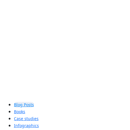
audio in public
venues
Discover the resources available and
helpful tips for advocating for
Auracast™ broadcast audio in your
community.
Learn more
Blog Posts
Books
Case studies
Infographics