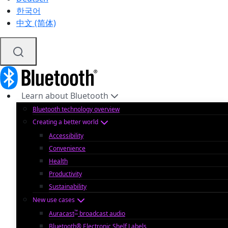
한국어
中文 (简体)
Learn about Bluetooth
Bluetooth technology overview
Creating a better world
Accessibility
Convenience
Health
Productivity
Sustainability
New use cases
™
Auracast
broadcast audio
Bluetooth® Electronic Shelf Labels