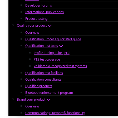
Developer forums
Informational publications
Product testing
Qualify your product
Overview
Qualification Process quick start guide
Qualification test tools
Profile Tuning Suite (PTS)
PTS test coverage
Validated & recognized test systems
Qualification test facilities
Qualification consultants
Qualified products
Bluetooth enforcement program
Brand your product
Overview
Communicating Bluetooth® functionality