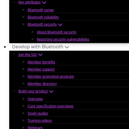
Key attributes
Bluetooth range
Bluetooth reliability
Bluetooth security
About Bluetooth security
Reporting security vulnerabilities
Develop with Bluetooth
Join the SIG
Member benefits
Member support
Member promotion program
Member directory
Build your product
Overview
Core specification overviews
Study guides
Training videos
Webinars