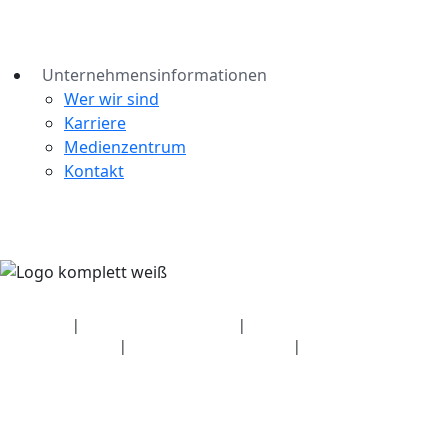
Unternehmensinformationen
Wer wir sind
Karriere
Medienzentrum
Kontakt
Sicherheit
|
Datenschutzerklärung
|
Angaben zum
Gesundheitsplan
|
Nutzungsbedingungen
|
Urheberrechtsrichtlinie
© 2026 Bluetooth SIG, Inc. Alle Rechte vorbehalten.