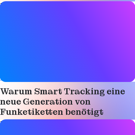
Blog Post Details
Datum
30. Januar 2026
Tags
Asset-Tracking
,
Bluetooth LE
,
Standortdienste
,
Produktivität
,
Intelligente Industrie
Website
www.telink-semi.com
Warum Smart Tracking eine
neue Generation von
Funketiketten benötigt
Blog Post Details
Datum