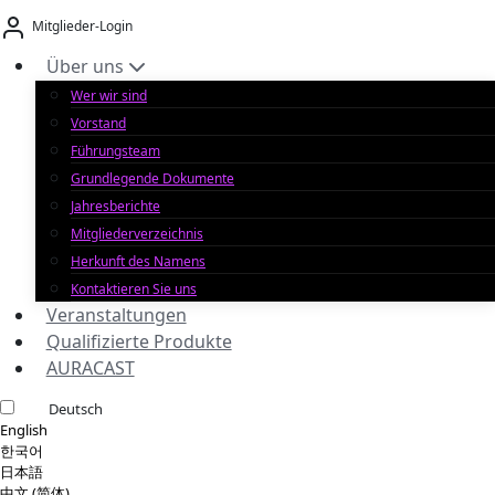
Zum
Mitglieder-Login
Inhalt
springen
Über uns
Wer wir sind
Vorstand
Führungsteam
Grundlegende Dokumente
Jahresberichte
Mitgliederverzeichnis
Herkunft des Namens
Kontaktieren Sie uns
Veranstaltungen
Qualifizierte Produkte
AURACAST
Deutsch
English
한국어
日本語
中文 (简体)