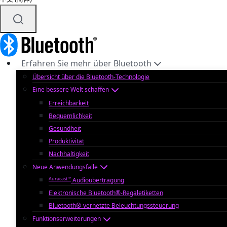
Erfahren Sie mehr über Bluetooth
Übersicht über die Bluetooth-Technologie
Eine bessere Welt schaffen
Erreichbarkeit
Bequemlichkeit
Gesundheit
Produktivität
Nachhaltigkeit
Neue Anwendungsfälle
Auracast™
Audioübertragung
Elektronische Bluetooth®-Regaletiketten
Bluetooth®-vernetzte Beleuchtungssteuerung
Funktionserweiterungen