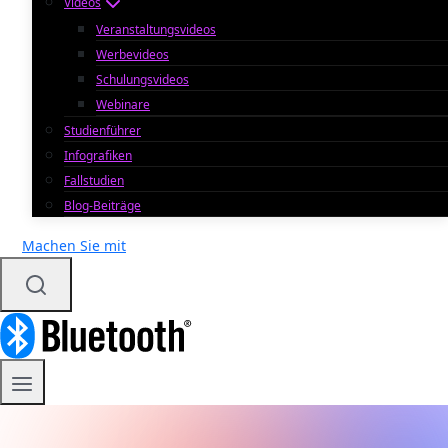
Videos
Veranstaltungsvideos
Werbevideos
Schulungsvideos
Webinare
Studienführer
Infografiken
Fallstudien
Blog-Beiträge
Machen Sie mit