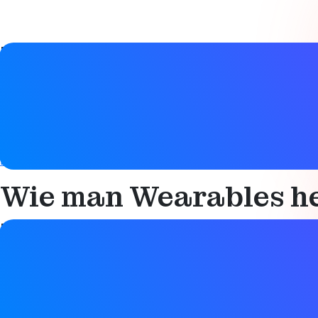
Details zum Studienführer
Datum
12. Juni 2019
Tags
Bluetooth LE
,
Verbundenes Gerät
,
Mesh-Netzwerk
,
Technis
Wie man Wearables he
Details zum Studienführer
Datum
12. Juni 2019
Tags