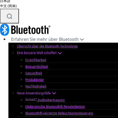
日本語
中文 (简体)
Erfahren Sie mehr über Bluetooth
Übersicht über die Bluetooth-Technologie
Eine bessere Welt schaffen
Erreichbarkeit
Bequemlichkeit
Gesundheit
Produktivität
Nachhaltigkeit
Neue Anwendungsfälle
Auracast™
Audioübertragung
Elektronische Bluetooth®-Regaletiketten
Bluetooth®-vernetzte Beleuchtungssteuerung