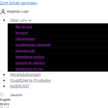
Zum Inhalt springen
Mitglieder-Login
Über uns
Wer wir sind
Vorstand
Führungsteam
Grundlegende Dokumente
Jahresberichte
Mitgliederverzeichnis
Herkunft des Namens
Kontaktieren Sie uns
Veranstaltungen
Qualifizierte Produkte
AURACAST
Deutsch
English
한국어