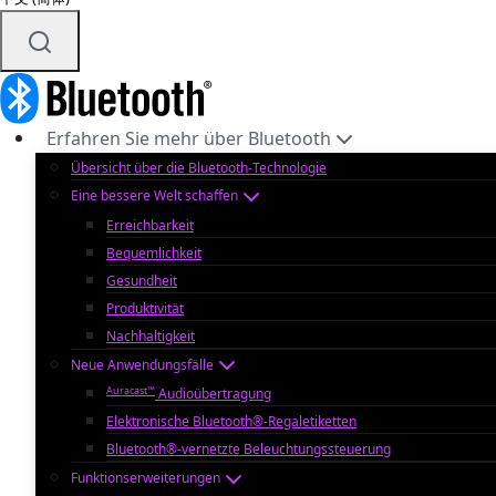
Erfahren Sie mehr über Bluetooth
Übersicht über die Bluetooth-Technologie
Eine bessere Welt schaffen
Erreichbarkeit
Bequemlichkeit
Gesundheit
Produktivität
Nachhaltigkeit
Neue Anwendungsfälle
Auracast™
Audioübertragung
Elektronische Bluetooth®-Regaletiketten
Bluetooth®-vernetzte Beleuchtungssteuerung
Funktionserweiterungen