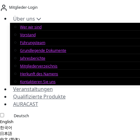
Zum
Mitglieder-Login
Inhalt
springen
Über uns
Wer wir sind
Vorstand
Führungsteam
Grundlegende Dokumente
Jahresberichte
Mitgliederverzeichnis
Herkunft des Namens
Kontaktieren Sie uns
Veranstaltungen
Qualifizierte Produkte
AURACAST
Deutsch
English
한국어
日本語
中文 (简体)