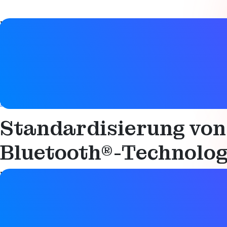
Video-Details
Datum
3. April 2026
Tags
Bluetooth LE
,
HID mit extrem geringer Latenz
Standardisierung von 
Bluetooth®-Technolog
Video-Details
Datum
3. April 2026