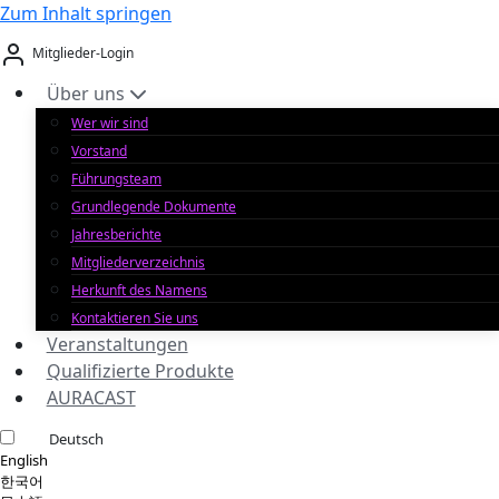
Zum Inhalt springen
Mitglieder-Login
Über uns
Wer wir sind
Vorstand
Führungsteam
Grundlegende Dokumente
Jahresberichte
Mitgliederverzeichnis
Herkunft des Namens
Kontaktieren Sie uns
Veranstaltungen
Qualifizierte Produkte
AURACAST
Deutsch
English
한국어