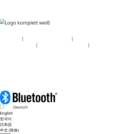
Sicherheit
|
Datenschutzerklärung
|
Angaben zum
Gesundheitsplan
|
Nutzungsbedingungen
|
Urheberrechtsrichtlinie
© 2026 Bluetooth SIG, Inc. Alle Rechte vorbehalten.
Deutsch
English
한국어
日本語
中文 (简体)