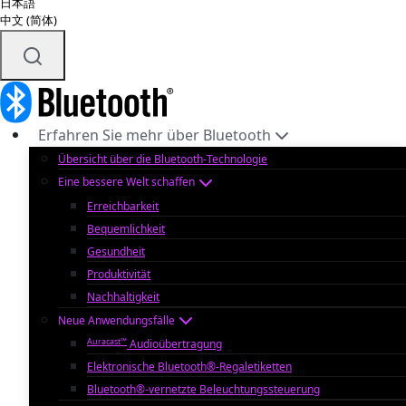
日本語
中文 (简体)
Erfahren Sie mehr über Bluetooth
Übersicht über die Bluetooth-Technologie
Eine bessere Welt schaffen
Erreichbarkeit
Bequemlichkeit
Gesundheit
Produktivität
Nachhaltigkeit
Neue Anwendungsfälle
Auracast™
Audioübertragung
Elektronische Bluetooth®-Regaletiketten
Bluetooth®-vernetzte Beleuchtungssteuerung