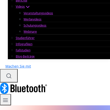
Berichte
Videos
Veranstaltungsvideos
Werbevideos
Schulungsvideos
Webinare
Studienführer
Infografiken
Fallstudien
Blog-Beiträge
Machen Sie mit