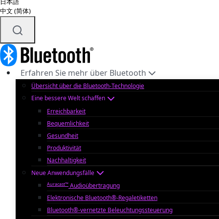
日本語
中文 (简体)
Erfahren Sie mehr über Bluetooth
Übersicht über die Bluetooth-Technologie
Eine bessere Welt schaffen
Erreichbarkeit
Bequemlichkeit
Gesundheit
Produktivität
Nachhaltigkeit
Neue Anwendungsfälle
Auracast™
Audioübertragung
Elektronische Bluetooth®-Regaletiketten
Bluetooth®-vernetzte Beleuchtungssteuerung