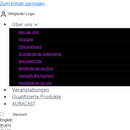
Zum Inhalt springen
Mitglieder-Login
Über uns
Wer wir sind
Vorstand
Führungsteam
Grundlegende Dokumente
Jahresberichte
Mitgliederverzeichnis
Herkunft des Namens
Kontaktieren Sie uns
Veranstaltungen
Qualifizierte Produkte
AURACAST
Deutsch
English
한국어