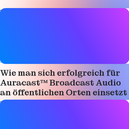
Video-Details
Datum
17. September 2025
Tags
Barrierefreiheit
,
Audio
,
Auracast
,
Bluetooth LE Audio
,
Gesundheit & Wellness
,
Hörgeräte,
Hörgeräte
Wie man sich erfolgreich für
Auracast™ Broadcast Audio
an öffentlichen Orten einsetzt
Video-Details
Datum
17. September 2025