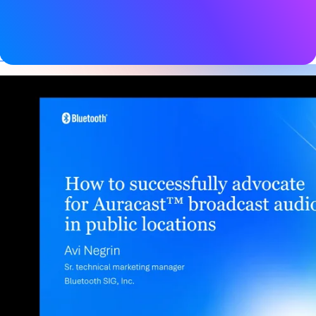
Tags
Barrierefreiheit
,
Audio
,
Auracast
,
Bluetooth LE Audio
,
Gesundheit & Wellness
,
Hörgeräte,
Hörgeräte