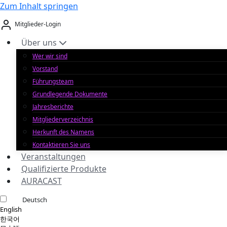
Zum Inhalt springen
Mitglieder-Login
Über uns
Wer wir sind
Vorstand
Führungsteam
Grundlegende Dokumente
Jahresberichte
Mitgliederverzeichnis
Herkunft des Namens
Kontaktieren Sie uns
Veranstaltungen
Qualifizierte Produkte
AURACAST
Deutsch
English
한국어