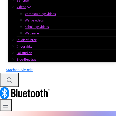
Berichte
Videos
Veranstaltungsvideos
Werbevideos
Schulungsvideos
Webinare
Studienführer
Infografiken
Fallstudien
Blog-Beiträge
Machen Sie mit