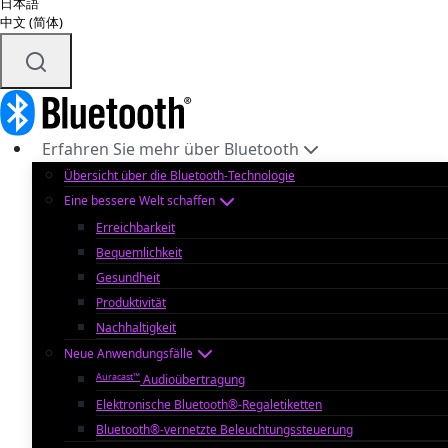
日本語
中文 (简体)
Erfahren Sie mehr über Bluetooth
Übersicht über die Bluetooth-Technologie
Eine bessere Welt schaffen
Erreichbarkeit
Bequemlichkeit
Gesundheit
Produktivität
Nachhaltigkeit
Neue Anwendungsfälle
Auracast™
Audioübertragung
Elektronische Bluetooth®-Regaletiketten
Bluetooth®-vernetzte Beleuchtungssteuerung