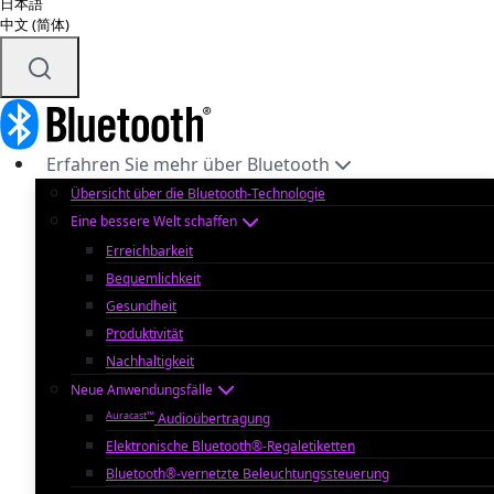
日本語
中文 (简体)
Erfahren Sie mehr über Bluetooth
Übersicht über die Bluetooth-Technologie
Eine bessere Welt schaffen
Erreichbarkeit
Bequemlichkeit
Gesundheit
Produktivität
Nachhaltigkeit
Neue Anwendungsfälle
Auracast™
Audioübertragung
Elektronische Bluetooth®-Regaletiketten
Bluetooth®-vernetzte Beleuchtungssteuerung