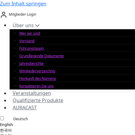
Zum Inhalt springen
Mitglieder-Login
Über uns
Wer wir sind
Vorstand
Führungsteam
Grundlegende Dokumente
Jahresberichte
Mitgliederverzeichnis
Herkunft des Namens
Kontaktieren Sie uns
Veranstaltungen
Qualifizierte Produkte
AURACAST
Deutsch
English
한국어