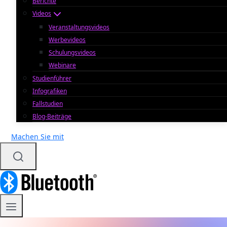
Berichte
Videos
Veranstaltungsvideos
Werbevideos
Schulungsvideos
Webinare
Studienführer
Infografiken
Fallstudien
Blog-Beiträge
Machen Sie mit