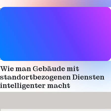
Video-Details
Datum
20. Oktober 2021
Tags
Asset-Verfolgung
,
Bluetooth LE
Gesundheit und Sicherheit
,
Standortdienste
,
Intelligente Gebäude
,
Intelligente
Industrie
,
Richtungsbestimmung
Wie man Gebäude mit
standortbezogenen Diensten
intelligenter macht