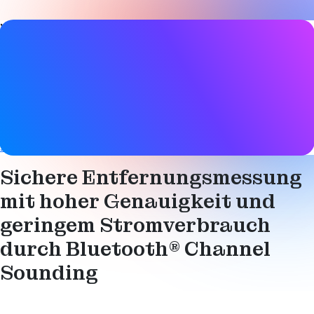
Video-Details
Datum
17. April 2024
Tags
Asset-Verfolgung
,
Bluetooth LE
Broadcast
,
Digitaler
Schlüssel
,
Peilung
,
Standortdienste
Sichere Entfernungsmessung
mit hoher Genauigkeit und
geringem Stromverbrauch
durch Bluetooth® Channel
Sounding