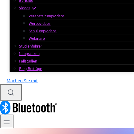
Berichte
Videos
Veranstaltungsvideos
Werbevideos
Schulungsvideos
Webinare
Studienführer
Infografiken
Fallstudien
Blog-Beiträge
Machen Sie mit