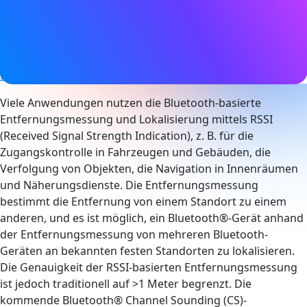
17. April 2024
Tags
Asset-Verfolgung
,
Bluetooth LE
Broadcast
,
Digitaler
Schlüssel
,
Peilung
,
Standortdienste
Viele Anwendungen nutzen die Bluetooth-basierte
Entfernungsmessung und Lokalisierung mittels RSSI
(Received Signal Strength Indication), z. B. für die
Zugangskontrolle in Fahrzeugen und Gebäuden, die
Verfolgung von Objekten, die Navigation in Innenräumen
und Näherungsdienste. Die Entfernungsmessung
bestimmt die Entfernung von einem Standort zu einem
anderen, und es ist möglich, ein Bluetooth®-Gerät anhand
der Entfernungsmessung von mehreren Bluetooth-
Geräten an bekannten festen Standorten zu lokalisieren.
Die Genauigkeit der RSSI-basierten Entfernungsmessung
ist jedoch traditionell auf >1 Meter begrenzt. Die
kommende Bluetooth® Channel Sounding (CS)-