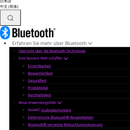
日本語
中文 (简体)
Erfahren Sie mehr über Bluetooth
Übersicht über die Bluetooth-Technologie
Eine bessere Welt schaffen
Erreichbarkeit
Bequemlichkeit
Gesundheit
Produktivität
Nachhaltigkeit
Neue Anwendungsfälle
Auracast™
Audioübertragung
Elektronische Bluetooth®-Regaletiketten
Bluetooth®-vernetzte Beleuchtungssteuerung