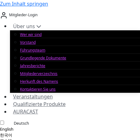
Zum Inhalt springen
Mitglieder-Login
Über uns
Wer wir sind
Vorstand
Führungsteam
Grundlegende Dokumente
Jahresberichte
Mitgliederverzeichnis
Herkunft des Namens
Kontaktieren Sie uns
Veranstaltungen
Qualifizierte Produkte
AURACAST
Deutsch
English
한국어