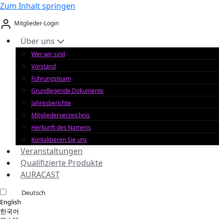
Zum Inhalt springen
Mitglieder-Login
Über uns
Wer wir sind
Vorstand
Führungsteam
Grundlegende Dokumente
Jahresberichte
Mitgliederverzeichnis
Herkunft des Namens
Kontaktieren Sie uns
Veranstaltungen
Qualifizierte Produkte
AURACAST
Deutsch
English
한국어