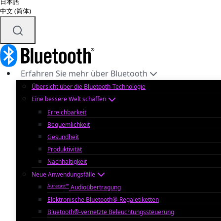
日本語
中文 (简体)
Erfahren Sie mehr über Bluetooth
Übersicht über die Bluetooth-Technologie
Eine bessere Welt schaffen
Erreichbarkeit
Bequemlichkeit
Gesundheit
Produktivität
Nachhaltigkeit
Neue Anwendungsfälle
Auracast™
Audioübertragung
Elektronische Bluetooth®-Regaletiketten
Bluetooth®-vernetzte Beleuchtungssteuerung