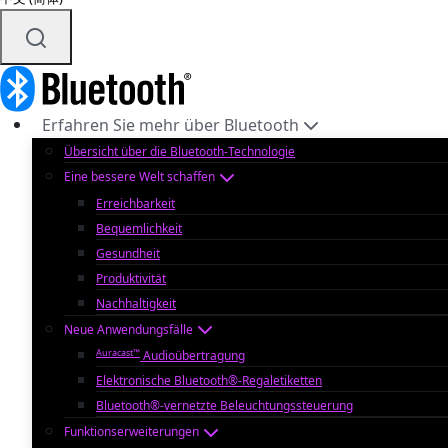
Erfahren Sie mehr über Bluetooth
Übersicht über die Bluetooth-Technologie
Eine bessere Welt schaffen
Erreichbarkeit
Bequemlichkeit
Gesundheit
Produktivität
Nachhaltigkeit
Neue Anwendungsfälle
Auracast™
Audioübertragung
Elektronische Bluetooth®-Regaletiketten
Bluetooth®-vernetzte Beleuchtungssteuerung
Funktionserweiterungen