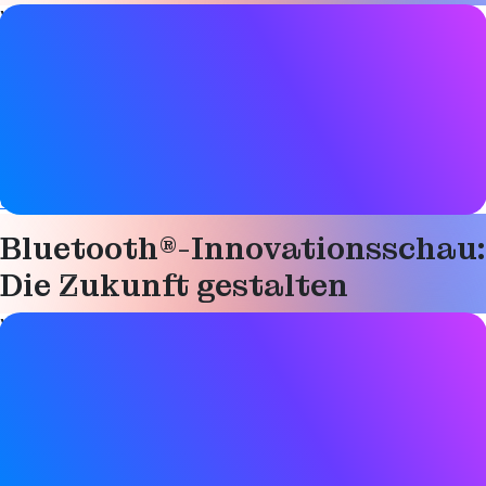
Video-Details
Datum
4. Juni 2026
Tags
Auracast
,
Kanalabtastung
,
hoher Datendurchsatz
,
HID mit
extrem geringer Latenz
Bluetooth®-Innovationsschau:
Die Zukunft gestalten
Video-Details
Datum
4. Juni 2026
Tags
Auracast
,
Kanalabtastung
,
hoher Datendurchsatz
,
HID mit