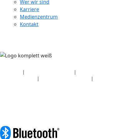
Wer wir sind
Karriere
Medienzentrum
Kontakt
Sicherheit
|
Datenschutzerklärung
|
Angaben zum
Gesundheitsplan
|
Nutzungsbedingungen
|
Urheberrechtsrichtlinie
© 2026 Bluetooth SIG, Inc. Alle Rechte vorbehalten.