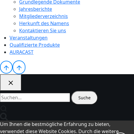
Grundlegende Dokumente
Jahresberichte
Mitgliederverzeichnis
Herkunft des Namens
Kontaktieren Sie uns
Veranstaltungen
Qualifizierte Produkte
AURACAST
Suche
nach:
Um Ihnen die bestmögliche Erfahrung zu bieten,
verwendet diese Website Cookies. Durch die weitere