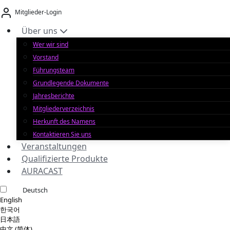
Zum
Mitglieder-Login
Inhalt
springen
Über uns
Wer wir sind
Vorstand
Führungsteam
Grundlegende Dokumente
Jahresberichte
Mitgliederverzeichnis
Herkunft des Namens
Kontaktieren Sie uns
Veranstaltungen
Qualifizierte Produkte
AURACAST
Deutsch
English
한국어
日本語
中文 (简体)