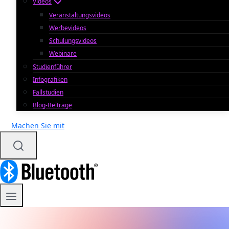
Videos
Veranstaltungsvideos
Werbevideos
Schulungsvideos
Webinare
Studienführer
Infografiken
Fallstudien
Blog-Beiträge
Machen Sie mit