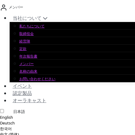
コ
メンバー
ン
テ
当社について
ン
私たちについて
ツ
取締役会
へ
経営陣
ス
定款
キ
年次報告書
ッ
メンバー
プ
名称の由来
お問い合わせください
イベント
認定製品
オーラキャスト
日本語
English
Deutsch
한국어
中文 (简体)