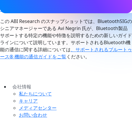
sounding
,
方向検知
電子棚ラベル
、
メッシュネットワーキン
グ
、
ネットワーク照明制御
この ABI Research のスナップショットでは、BluetoothSIGの
シニアマネージャーである Avi Negrin 氏が、Bluetooth製品
サポートする特定の機能や特徴を説明するための新しいガイド
ラインについて説明しています。サポートされるBluetooth機
能の通信に関する詳細については
、サポートされるブルートゥ
ース® 機能の通信ガイドをご覧
ください。
会社情報
私たちについて
キャリア
メディアセンター
お問い合わせ