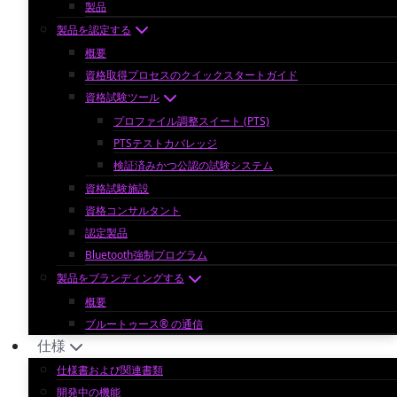
製品
製品を認定する
概要
資格取得プロセスのクイックスタートガイド
資格試験ツール
プロファイル調整スイート (PTS)
PTSテストカバレッジ
検証済みかつ公認の試験システム
資格試験施設
資格コンサルタント
認定製品
Bluetooth強制プログラム
製品をブランディングする
概要
ブルートゥース® の通信
仕様
仕様書および関連書類
開発中の機能