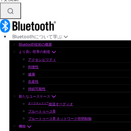
Bluetoothについて学ぶ
Bluetooth技術の概要
より良い世界の創造
アクセシビリティ
利便性
健康
生産性
持続可能性
新たなユースケース
オーラキャスト™
放送オーディオ
ブルートゥース®
ブルートゥース® ネットワーク照明制御
機能