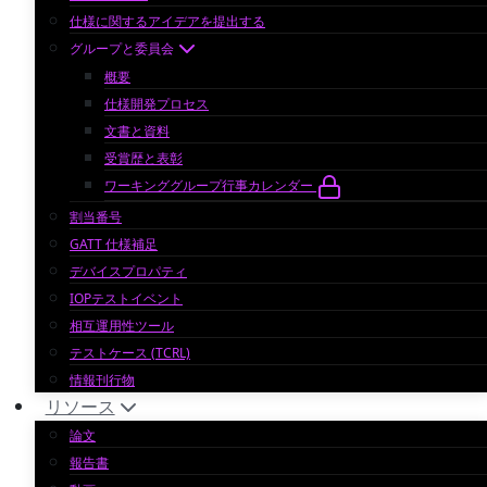
仕様に関するアイデアを提出する
グループと委員会
概要
仕様開発プロセス
文書と資料
受賞歴と表彰
ワーキンググループ行事カレンダー
割当番号
GATT 仕様補足
デバイスプロパティ
IOPテストイベント
相互運用性ツール
テストケース (TCRL)
情報刊行物
リソース
論文
報告書