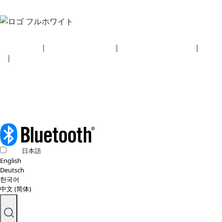
セキュリティ
|
プライバシーポリシー
|
健康保険プラン開示事項
|
利用規
約
|
著作権ポリシー
© 2026 BluetoothSIG, Inc. 全著作権所有。
日本語
English
Deutsch
한국어
中文 (简体)