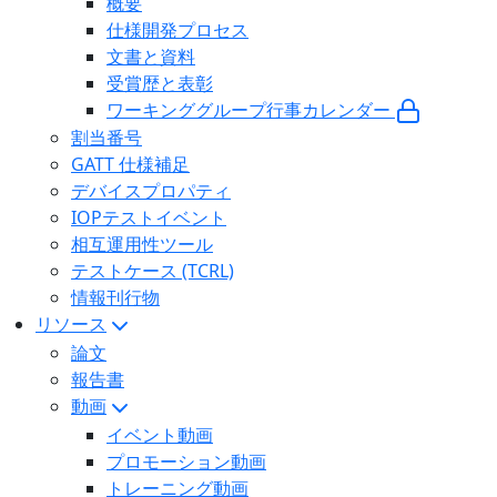
概要
仕様開発プロセス
文書と資料
受賞歴と表彰
ワーキンググループ行事カレンダー
割当番号
GATT 仕様補足
デバイスプロパティ
IOPテストイベント
相互運用性ツール
テストケース (TCRL)
情報刊行物
リソース
論文
報告書
動画
イベント動画
プロモーション動画
トレーニング動画