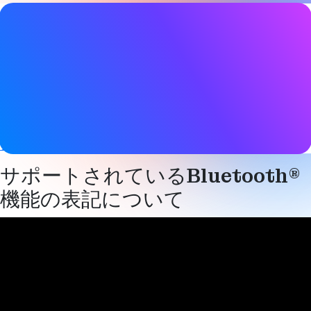
ビデオ詳細
日付
2025 年 2 月 18 日
タグ
Auracast
,
Bluetooth LE
Bluetooth LE オーディオ
、
Channel
sounding
,
方向検知
電子棚ラベル
、
メッシュネットワーキン
グ
、
ネットワーク照明制御
サポートされているBluetooth®
機能の表記について