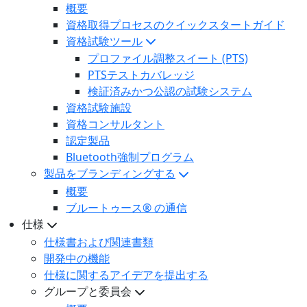
概要
資格取得プロセスのクイックスタートガイド
資格試験ツール
プロファイル調整スイート (PTS)
PTSテストカバレッジ
検証済みかつ公認の試験システム
資格試験施設
資格コンサルタント
認定製品
Bluetooth強制プログラム
製品をブランディングする
概要
ブルートゥース® の通信
仕様
仕様書および関連書類
開発中の機能
仕様に関するアイデアを提出する
グループと委員会