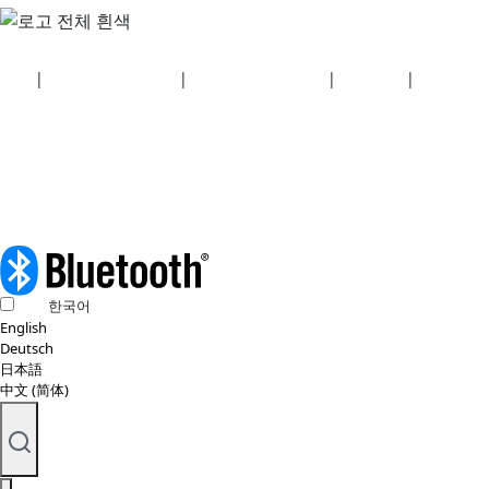
보안
|
개인정보 처리방침
|
건강보험 계획 공개
|
이용약관
|
저작권 정
책
© 2026 Bluetooth SIG, Inc. 모든 권리 보유.
한국어
English
Deutsch
日本語
中文 (简体)