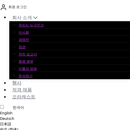
본
회원 로그인
문
바
회사 소개
로
우리는 누구인가
가
이사회
기
경영진
정관
연차 보고서
회원 명부
이름의 유래
문의하기
행사
적격 제품
오라캐스트
한국어
English
Deutsch
日本語
中文 (简体)