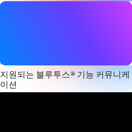
비디오 세부 정보
날짜
2025년 2월 18일
태그
오라캐스트
,
Bluetooth LE
,
Bluetooth LE 오디오
,
Channel
sounding
,
방향 탐지
,
전자 선반 라벨
,
메시 네트워킹
,
네트워크
조명 제어
지원되는 블루투스® 기능 커뮤니케
이션