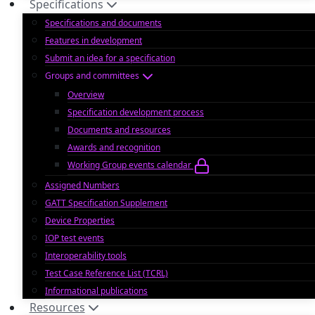
Specifications
Specifications and documents
Features in development
Submit an idea for a specification
Groups and committees
Overview
Specification development process
Documents and resources
Awards and recognition
Working Group events calendar
Assigned Numbers
GATT Specification Supplement
Device Properties
IOP test events
Interoperability tools
Test Case Reference List (TCRL)
Informational publications
Resources