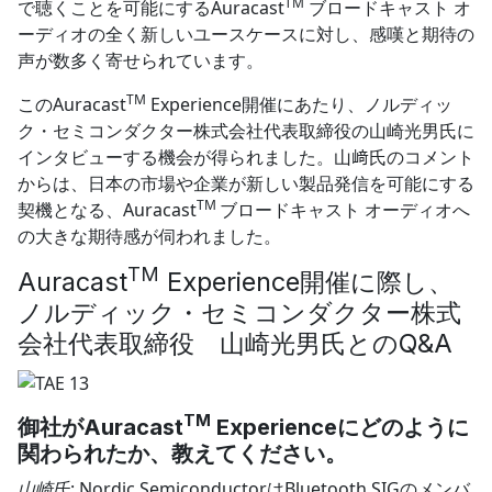
TM
で聴くことを可能にするAuracast
ブロードキャスト オ
ーディオの全く新しいユースケースに対し、感嘆と期待の
声が数多く寄せられています。
TM
このAuracast
Experience開催にあたり、ノルディッ
ク・セミコンダクター株式会社代表取締役の山崎光男氏に
インタビューする機会が得られました。山﨑氏のコメント
からは、日本の市場や企業が新しい製品発信を可能にする
TM
契機となる、Auracast
ブロードキャスト オーディオへ
の大きな期待感が伺われました。
TM
Auracast
Experience開催に際し、
ノルディック・セミコンダクター株式
会社代表取締役 山崎光男氏とのQ&A
TM
御社が
Auracast
Experience
にどのように
関わられたか、教えてください。
山崎氏
: Nordic SemiconductorはBluetooth SIGのメンバ