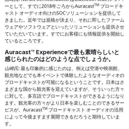
TM
ーとして、すでに2018年ごろからAuracast
ブロードキ
ャスト オーディオ向けのSOCソリューションを提供して
きました。近年では規格が決まり、それに即したファーム
ウェアやソフトウェアといったソリューションも提供させ
ていただいています。すでにお客様にも情報提供を開始し
ているところです。
Auracast™ Experience
で最も素晴らしいと
感じられたのはどのような点でしょうか。
山崎氏
: 最も印象的に感じたのは、例えば空港や映画館、
観光地などでも本イベントで体験したようなオーディオの
ブロードキャストが可能になるということです。日本はさ
まざまな国から観光客を迎えていますが、そういった方々
に対して、多言語でブロードキャストができるようになり
ます。観光客の方々がより日本を楽しむことのできるサー
TM
ビスが、Auracast
ブロードキャスト オーディオの活用
によって今後ますます展開できるだろうと期待していま
す。