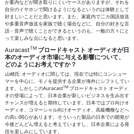
か案内などが聞き取りにくいケースがありますが、それを
自分のイヤホンで聞けるようになるというのは体験として
好ましいことだと思います。また、家庭内で二カ国語放送
や多重音声放送を家族で聴く場合などに、自分の好きな言
語・音声で聴くことができるというのも、一般の方々にと
って楽しみな点になると思います。
TM
Auracast
ブロードキャスト オーディオが日
本のオーディオ市場に与える影響について、
どのようにお考えですか？
山崎氏
: オーディオに関しては、現在では特にコンシュー
マーを中心に、モノを提供する企業が海外にシフトしてい
TM
ます。しかしこのAuracast
ブロードキャスト オーディ
オの登場によって、日本企業が新しいビジネスを生み出す
チャンスが増えると期待しています。日本ではプロ向けオ
ーディオ、コマーシャル向けオーディオ、高級機種などへ
の高い関心があります。そういった製品の日本での開発が
今後どんどん増えると考えていますし、日本企業による発
信を楽しみにしています。