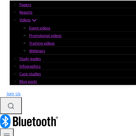
Papers
Reports
Videos
Event videos
Promotional videos
Training videos
Webinars
Study guides
Infographics
Case studies
Blog posts
Join Us