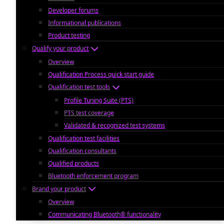
Developer forums
Informational publications
Product testing
Qualify your product
Overview
Qualification Process quick start guide
Qualification test tools
Profile Tuning Suite (PTS)
PTS test coverage
Validated & recognized test systems
Qualification test facilities
Qualification consultants
Qualified products
Bluetooth enforcement program
Brand your product
Overview
Communicating Bluetooth® functionality