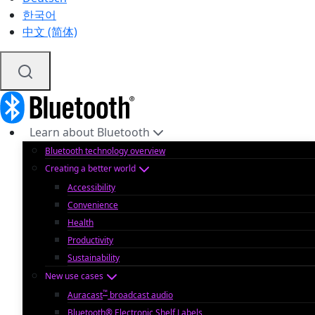
한국어
中文 (简体)
Learn about Bluetooth
Bluetooth technology overview
Creating a better world
Accessibility
Convenience
Health
Productivity
Sustainability
New use cases
™
Auracast
broadcast audio
Bluetooth® Electronic Shelf Labels