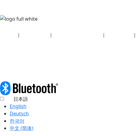
Security
|
Privacy policy
|
Health plan disclosures
|
Terms of use
|
Copyright policy
© 2026 Bluetooth SIG, Inc. All rights reserved.
日本語
English
Deutsch
한국어
中文 (简体)