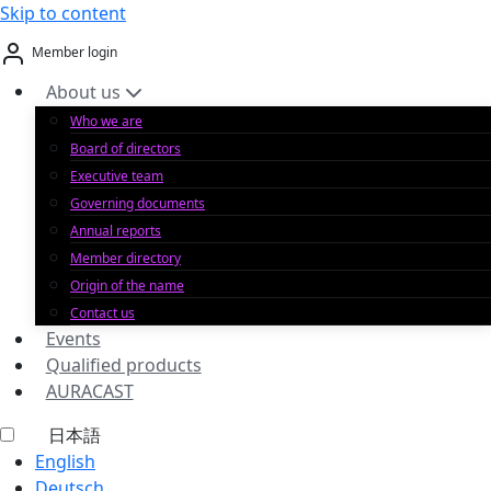
Skip to content
Member login
About us
Who we are
Board of directors
Executive team
Governing documents
Annual reports
Member directory
Origin of the name
Contact us
Events
Qualified products
AURACAST
日本語
English
Deutsch