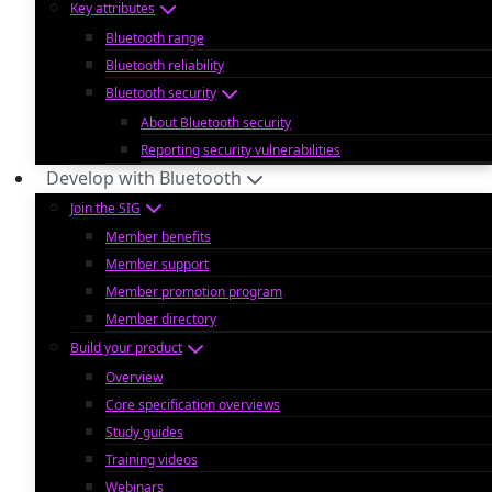
Key attributes
Bluetooth range
Bluetooth reliability
Bluetooth security
About Bluetooth security
Reporting security vulnerabilities
Develop with Bluetooth
Join the SIG
Member benefits
Member support
Member promotion program
Member directory
Build your product
Overview
Core specification overviews
Study guides
Training videos
Webinars