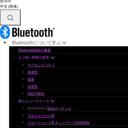
한국어
中文 (简体)
Bluetoothについて学ぶ
Bluetooth技術の概要
より良い世界の創造
アクセシビリティ
利便性
健康
生産性
持続可能性
新たなユースケース
オーラキャスト™
放送オーディオ
ブルートゥース®
ブルートゥース® ネットワーク照明制御