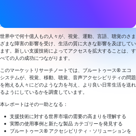
タグ
アクセシビリティ
、
オーディオ
オーラキャスト
Bluetooth LE
オーディオ
,
健康＆ウェルネス
,
ヒアラブル
、
補聴器
世界中で何十億人もの人々が、視覚、運動、言語、聴覚のさま
ざまな障害の影響を受け、生活の質に大きな影響を及ぼしてい
ます。新しい支援技術によってアクセスを拡大することは、す
べての人の成功につながります。
このマーケットリサーチノートでは、ブルートゥース® エコ
システムが、視覚、移動、聴覚、音声アクセシビリティの問題
を抱える人々にどのような力を与え、より良い日常生活を送れ
るようにしているかを調査しています。
本レポートはその一助となる：
支援技術に対する世界市場の需要の高まりを理解する
実際の使用事例と新たな製品 カテゴリーを発見する
ブルートゥース® アクセシビリティ・ソリューションを