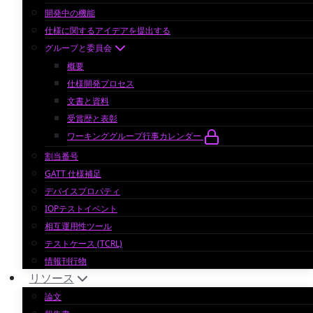
開発中の機能
仕様に関するアイデアを提出する
グループと委員会
概要
仕様開発プロセス
文書と資料
受賞歴と表彰
ワーキンググループ行事カレンダー
割当番号
GATT 仕様補足
デバイスプロパティ
IOPテストイベント
相互運用性ツール
テストケース (TCRL)
情報刊行物
リソース
論文