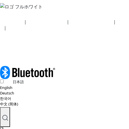
セキュリティ
|
プライバシーポリシー
|
健康保険プラン開示事項
|
利用規
約
|
著作権ポリシー
© 2026 BluetoothSIG, Inc. 全著作権所有。
日本語
English
Deutsch
한국어
中文 (简体)