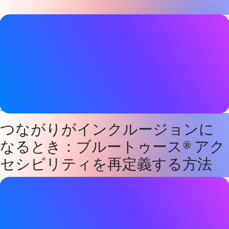
レポート詳細
日付
2025 年 8 月 25 日
タグ
アクセシビリティ
、
オーディオ
オーラキャスト
Bluetooth LE
オーディオ
,
健康＆ウェルネス
,
ヒアラブル
、
補聴器
つながりがインクルージョンに
なるとき：ブルートゥース® アク
セシビリティを再定義する方法
レポート詳細
日付
2025 年 8 月 25 日