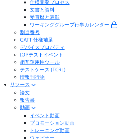
仕様開発プロセス
文書と資料
受賞歴と表彰
ワーキンググループ行事カレンダー
割当番号
GATT 仕様補足
デバイスプロパティ
IOPテストイベント
相互運用性ツール
テストケース (TCRL)
情報刊行物
リソース
論文
報告書
動画
イベント動画
プロモーション動画
トレーニング動画
ウェビナー