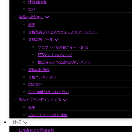
情報刊行物
製品
製品を認定する
概要
資格取得プロセスのクイックスタートガイド
資格試験ツール
プロファイル調整スイート (PTS)
PTSテストカバレッジ
検証済みかつ公認の試験システム
資格試験施設
資格コンサルタント
認定製品
Bluetooth強制プログラム
製品をブランディングする
概要
ブルートゥース® の通信
仕様
仕様書および関連書類