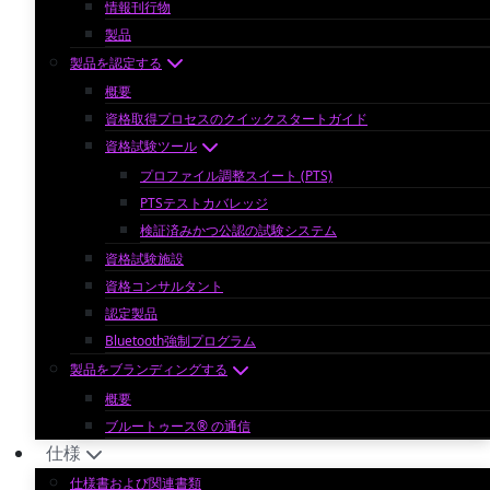
情報刊行物
製品
製品を認定する
概要
資格取得プロセスのクイックスタートガイド
資格試験ツール
プロファイル調整スイート (PTS)
PTSテストカバレッジ
検証済みかつ公認の試験システム
資格試験施設
資格コンサルタント
認定製品
Bluetooth強制プログラム
製品をブランディングする
概要
ブルートゥース® の通信
仕様
仕様書および関連書類