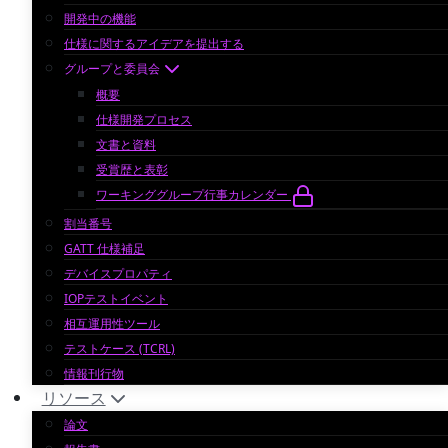
開発中の機能
仕様に関するアイデアを提出する
グループと委員会
概要
仕様開発プロセス
文書と資料
受賞歴と表彰
ワーキンググループ行事カレンダー
割当番号
GATT 仕様補足
デバイスプロパティ
IOPテストイベント
相互運用性ツール
テストケース (TCRL)
情報刊行物
リソース
論文