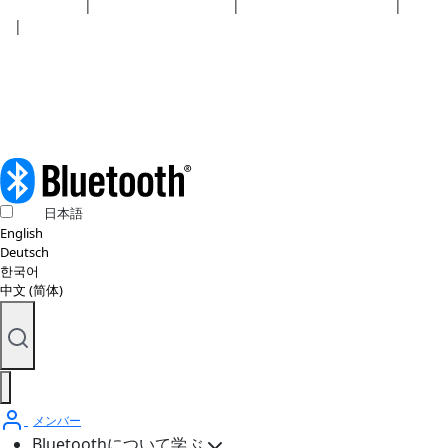
セキュリティ
|
プライバシーポリシー
|
健康保険プラン開示事項
|
利用規
約
|
著作権ポリシー
© 2026 BluetoothSIG, Inc. 全著作権所有。
日本語
English
Deutsch
한국어
中文 (简体)
メンバー
Bluetoothについて学ぶ