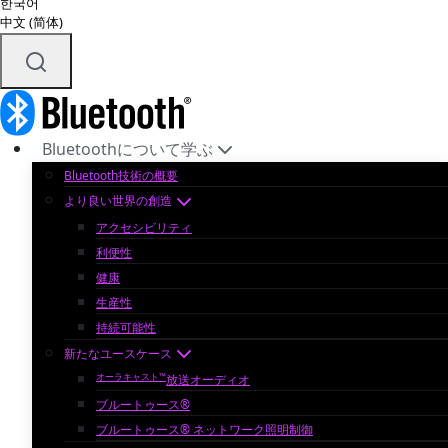
한국어
中文 (简体)
Bluetoothについて学ぶ
Bluetooth技術の概要
より良い世界の創造
アクセシビリティ
利便性
健康
生産性
持続可能性
新たなユースケース
オーラキャスト™
放送オーディオ
ブルートゥース®
ブルートゥース® ネットワーク照明制御