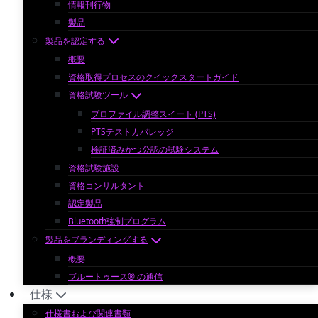
情報刊行物
製品
製品を認定する
概要
資格取得プロセスのクイックスタートガイド
資格試験ツール
プロファイル調整スイート (PTS)
PTSテストカバレッジ
検証済みかつ公認の試験システム
資格試験施設
資格コンサルタント
認定製品
Bluetooth強制プログラム
製品をブランディングする
概要
ブルートゥース® の通信
仕様
仕様書および関連書類