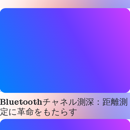
ブログ記事詳細
日付
2026年6月8日
タグ
自動車
、
Bluetooth LE
、
チャネル・サウンディング
、
デジタル
キー
、
位置情報サービス
、
スマートホーム
、
スマートインダス
トリー
ウェブサイト
www.linkedin.com
Bluetoothチャネル測深：距離測
定に革命をもたらす
ブログ記事詳細