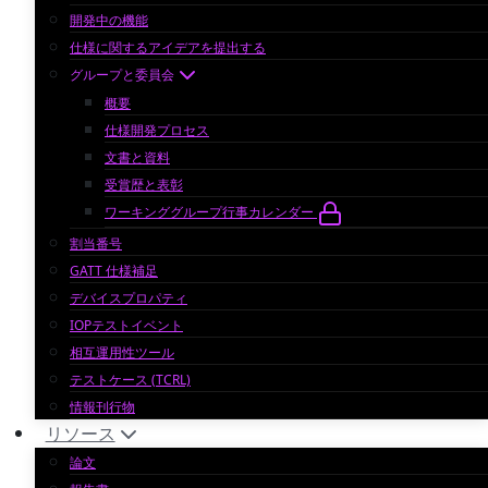
開発中の機能
仕様に関するアイデアを提出する
グループと委員会
概要
仕様開発プロセス
文書と資料
受賞歴と表彰
ワーキンググループ行事カレンダー
割当番号
GATT 仕様補足
デバイスプロパティ
IOPテストイベント
相互運用性ツール
テストケース (TCRL)
情報刊行物
リソース
論文