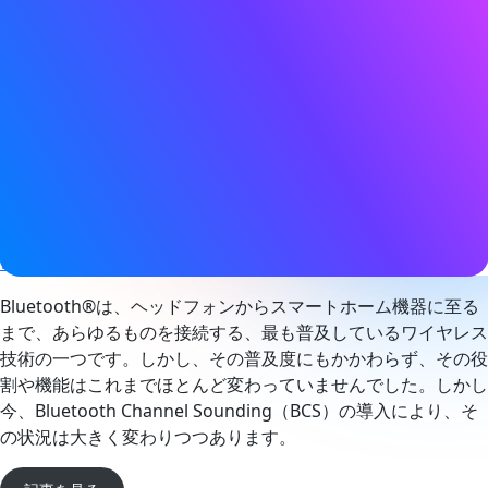
日付
2026年6月8日
タグ
自動車
、
Bluetooth LE
、
チャネル・サウンディング
、
デジタル
キー
、
位置情報サービス
、
スマートホーム
、
スマートインダス
トリー
ウェブサイト
www.linkedin.com
Bluetooth®は、ヘッドフォンからスマートホーム機器に至る
まで、あらゆるものを接続する、最も普及しているワイヤレス
技術の一つです。しかし、その普及度にもかかわらず、その役
割や機能はこれまでほとんど変わっていませんでした。しかし
今、Bluetooth Channel Sounding（BCS）の導入により、そ
の状況は大きく変わりつつあります。