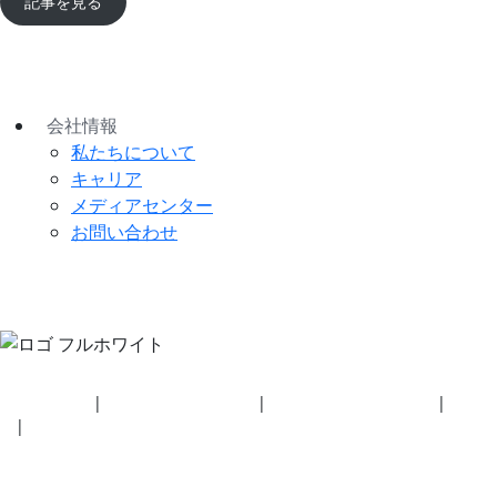
記事を見る
会社情報
私たちについて
キャリア
メディアセンター
お問い合わせ
セキュリティ
|
プライバシーポリシー
|
健康保険プラン開示事項
|
利用規
約
|
著作権ポリシー
© 2026 BluetoothSIG, Inc. 全著作権所有。