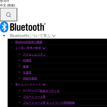
한국어
中文 (简体)
Bluetoothについて学ぶ
Bluetooth技術の概要
より良い世界の創造
アクセシビリティ
利便性
健康
生産性
持続可能性
新たなユースケース
オーラキャスト™
放送オーディオ
ブルートゥース®
ブルートゥース® ネットワーク照明制御