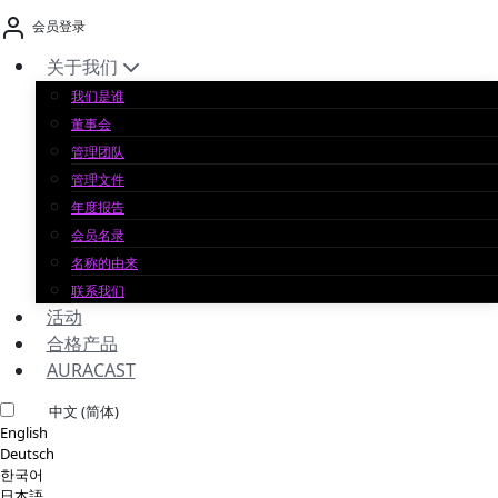
跳
会员登录
至
内
关于我们
容
我们是谁
董事会
管理团队
管理文件
年度报告
会员名录
名称的由来
联系我们
活动
合格产品
AURACAST
中文 (简体)
English
Deutsch
한국어
日本語