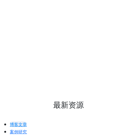
蓝牙™市场数据平台
深入分析全球蓝牙®设备出货量的趋势与
预测，并深入探讨推动增长的各类产品类
别和无线电类型。
探索数据
最新资源
博客文章
案例研究