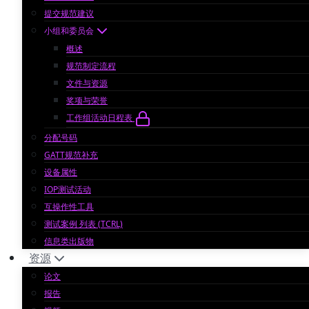
提交规范建议
小组和委员会
概述
规范制定流程
文件与资源
奖项与荣誉
工作组活动日程表
分配号码
GATT规范补充
设备属性
IOP测试活动
互操作性工具
测试案例 列表 (TCRL)
信息类出版物
资源
论文
报告