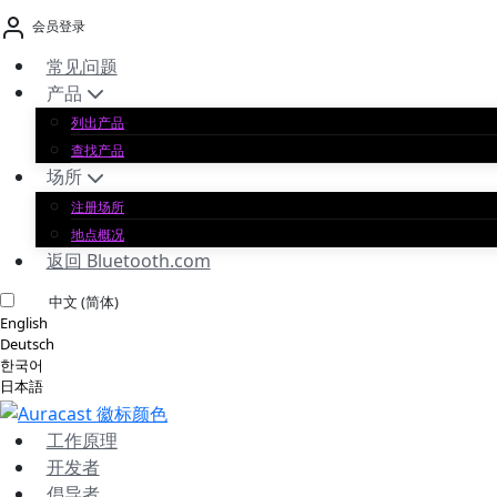
跳
会员登录
至
内
常见问题
容
产品
列出产品
查找产品
场所
注册场所
地点概况
返回 Bluetooth.com
中文 (简体)
English
Deutsch
한국어
日本語
工作原理
开发者
倡导者