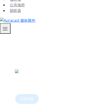
公共场所
助听器
了解
Auracast™广播音频是一种全新的蓝牙™功能，
互方式。
观看视频