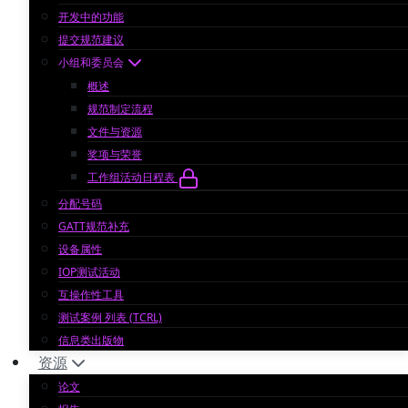
开发中的功能
提交规范建议
小组和委员会
概述
规范制定流程
文件与资源
奖项与荣誉
工作组活动日程表
分配号码
GATT规范补充
设备属性
IOP测试活动
互操作性工具
测试案例 列表 (TCRL)
信息类出版物
资源
论文