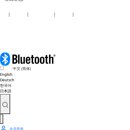
安全
|
隐私政策
|
健康计划披露
|
使用条款
|
版权政策
© 2026 蓝牙技术联盟（SIG, Inc.）保留所有权利。
中文 (简体)
English
Deutsch
한국어
日本語
会员登录