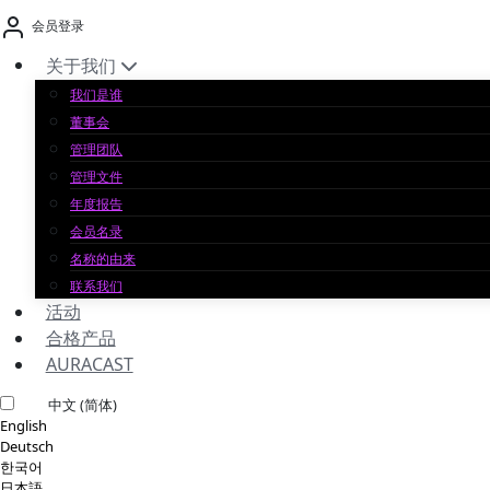
跳
会员登录
至
内
关于我们
容
我们是谁
董事会
管理团队
管理文件
年度报告
会员名录
名称的由来
联系我们
活动
合格产品
AURACAST
中文 (简体)
English
Deutsch
한국어
日本語