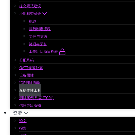
提交规范建议
小组和委员会
概述
规范制定流程
文件与资源
奖项与荣誉
工作组活动日程表
分配号码
GATT规范补充
设备属性
IOP测试活动
互操作性工具
测试案例 列表 (TCRL)
信息类出版物
资源
论文
报告