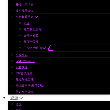
开发中的功能
提交规范建议
小组和委员会
概述
规范制定流程
文件与资源
奖项与荣誉
工作组活动日程表
分配号码
GATT规范补充
设备属性
IOP测试活动
互操作性工具
测试案例 列表 (TCRL)
信息类出版物
资源
论文