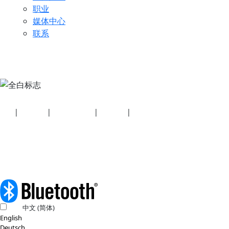
职业
媒体中心
联系
安全
|
隐私政策
|
健康计划披露
|
使用条款
|
版权政策
© 2026 蓝牙技术联盟（SIG, Inc.）保留所有权利。
中文 (简体)
English
Deutsch