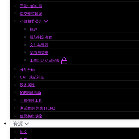
开发中的功能
提交规范建议
小组和委员会
概述
规范制定流程
文件与资源
奖项与荣誉
工作组活动日程表
分配号码
GATT规范补充
设备属性
IOP测试活动
互操作性工具
测试案例 列表 (TCRL)
信息类出版物
资源
论文