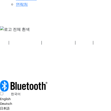
연락처
보안
|
개인정보 처리방침
|
건강보험 계획 공개
|
이용약관
|
저작권 정
책
© 2026 Bluetooth SIG, Inc. 모든 권리 보유.
한국어
English
Deutsch
日本語