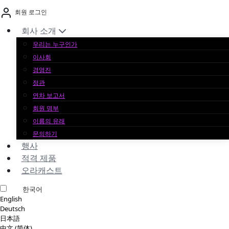
본
회원 로그인
문
바
회사 소개
로
우리는 누구인가
가
이사회
기
경영진
정관
연차 보고서
회원 명부
이름의 유래
문의하기
행사
적격 제품
오라캐스트
한국어
English
Deutsch
日本語
中文 (简体)