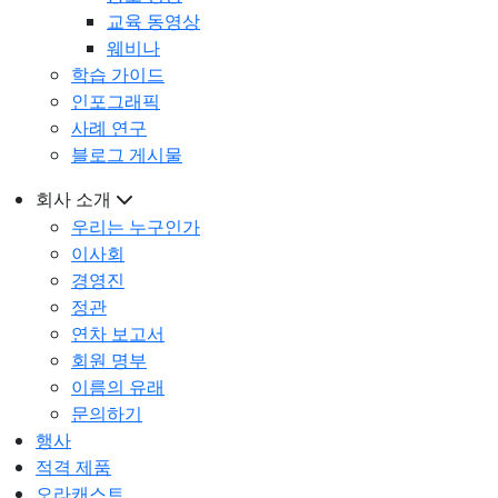
교육 동영상
웨비나
학습 가이드
인포그래픽
사례 연구
블로그 게시물
회사 소개
우리는 누구인가
이사회
경영진
정관
연차 보고서
회원 명부
이름의 유래
문의하기
행사
적격 제품
오라캐스트