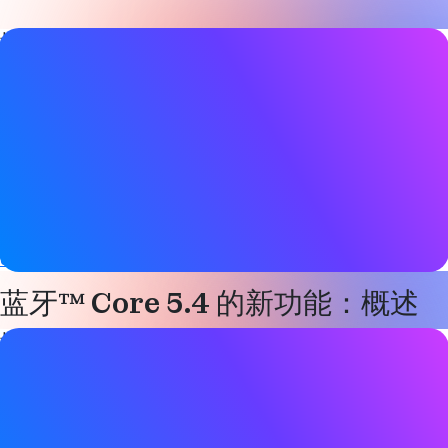
博客文章详情
日期
2023 年 2 月 26 日
标签
Bluetooth LE
,
设备网络
,
电子货架标签
,
技术
网站
devzone.nordicsemi.com
蓝牙™ Core 5.4 的新功能：概述
博客文章详情
日期
2023 年 2 月 26 日