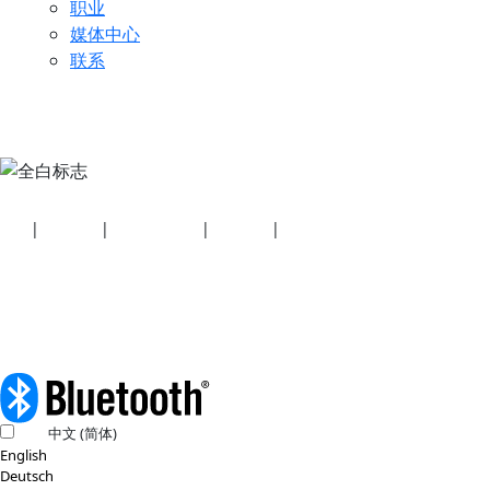
职业
媒体中心
联系
安全
|
隐私政策
|
健康计划披露
|
使用条款
|
版权政策
© 2026 蓝牙技术联盟（SIG, Inc.）保留所有权利。
中文 (简体)
English
Deutsch