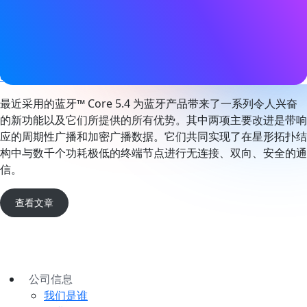
标签
Bluetooth LE
,
设备网络
,
电子货架标签
,
技术
网站
devzone.nordicsemi.com
最近采用的蓝牙™ Core 5.4 为蓝牙产品带来了一系列令人兴奋
的新功能以及它们所提供的所有优势。其中两项主要改进是带响
应的周期性广播和加密广播数据。它们共同实现了在星形拓扑结
构中与数千个功耗极低的终端节点进行无连接、双向、安全的通
信。
查看文章
公司信息
我们是谁