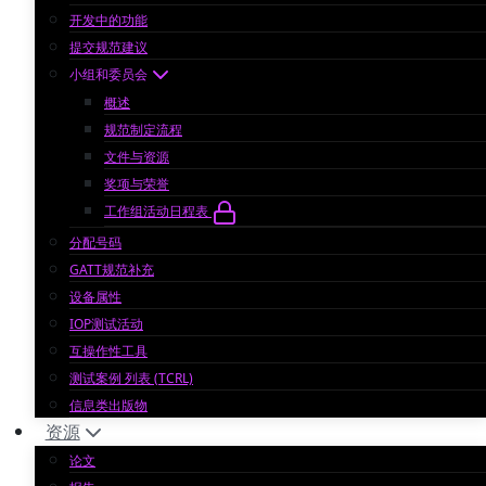
开发中的功能
提交规范建议
小组和委员会
概述
规范制定流程
文件与资源
奖项与荣誉
工作组活动日程表
分配号码
GATT规范补充
设备属性
IOP测试活动
互操作性工具
测试案例 列表 (TCRL)
信息类出版物
资源
论文