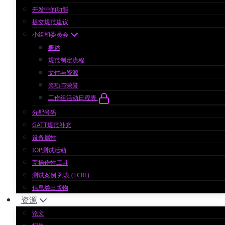
开发中的功能
提交规范建议
小组和委员会
概述
规范制定流程
文件与资源
奖项与荣誉
工作组活动日程表
分配号码
GATT规范补充
设备属性
IOP测试活动
互操作性工具
测试案例 列表 (TCRL)
信息类出版物
资源
论文