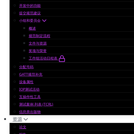
开发中的功能
提交规范建议
小组和委员会
概述
规范制定流程
文件与资源
奖项与荣誉
工作组活动日程表
分配号码
GATT规范补充
设备属性
IOP测试活动
互操作性工具
测试案例 列表 (TCRL)
信息类出版物
资源
论文