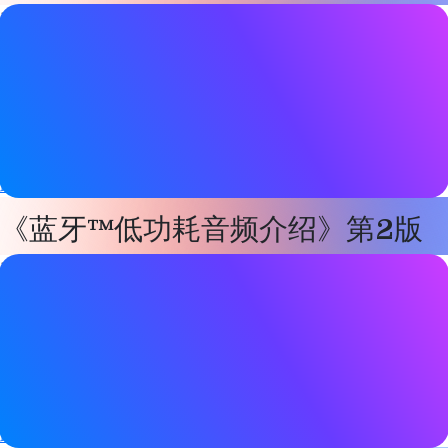
书籍详情
日期
2025年1月24日
标签
音频
，
Auracast
、
Bluetooth LE
,
蓝牙低功耗音频
,
Hearables
、
助听器
,
编解码器
,
多重串流音频
《蓝牙™低功耗音频介绍》第2版
书籍详情
日期
2025年1月24日
标签
音频
，
Auracast
、
Bluetooth LE
,
蓝牙低功耗音频
,
Hearables
、
助听器
,
编解码器
,
多重串流音频