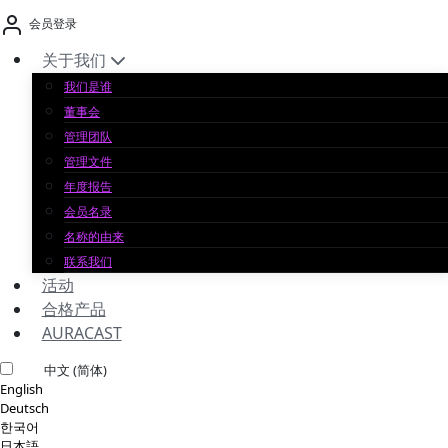
跳
会员登录
至
内
关于我们
容
我们是谁
董事会
管理团队
管理文件
年度报告
会员名录
名称的由来
联系我们
活动
合格产品
AURACAST
中文 (简体)
English
Deutsch
한국어
日本語