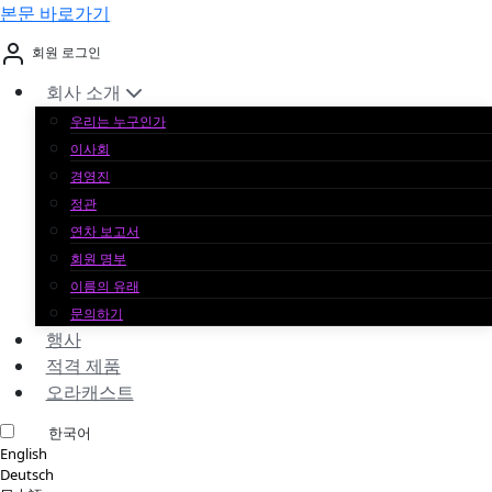
본문 바로가기
회원 로그인
회사 소개
우리는 누구인가
이사회
경영진
정관
연차 보고서
회원 명부
이름의 유래
문의하기
행사
적격 제품
오라캐스트
한국어
English
Deutsch