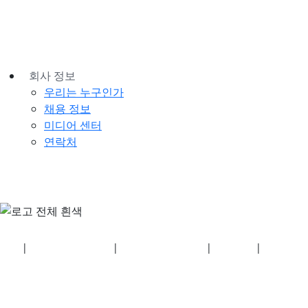
회사 정보
우리는 누구인가
채용 정보
미디어 센터
연락처
보안
|
개인정보 처리방침
|
건강보험 계획 공개
|
이용약관
|
저작권 정
책
© 2026 Bluetooth SIG, Inc. 모든 권리 보유.