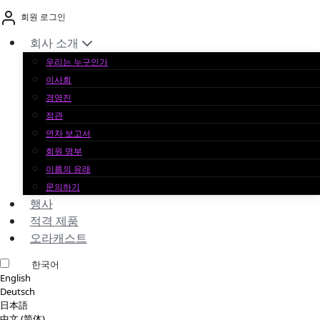
본
회원 로그인
문
바
회사 소개
로
우리는 누구인가
가
이사회
기
경영진
정관
연차 보고서
회원 명부
이름의 유래
문의하기
행사
적격 제품
오라캐스트
한국어
English
Deutsch
日本語
中文 (简体)