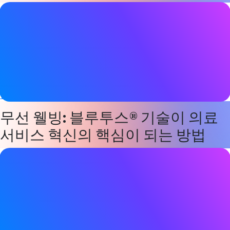
보고서 세부 정보
날짜
2025년 11월 05일
태그
오라캐스트
,
Bluetooth LE 오디오
,
건강 및 웰니스
히어러블
,
보
청기
무선 웰빙: 블루투스® 기술이 의료
서비스 혁신의 핵심이 되는 방법
보고서 세부 정보
날짜
2025년 11월 05일
태그
오라캐스트
,
Bluetooth LE 오디오
,
건강 및 웰니스
히어러블
,
보