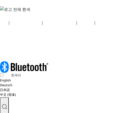
보안
|
개인정보 처리방침
|
건강보험 계획 공개
|
이용약관
|
저작권 정
책
© 2026 Bluetooth SIG, Inc. 모든 권리 보유.
한국어
English
Deutsch
日本語
中文 (简体)