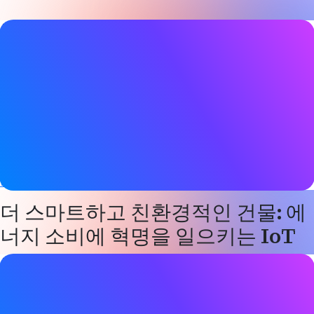
블로그 게시물 세부 정보
날짜
2022년 7월 27일
태그
상태 모니터링
,
스마트 빌딩
웹사이트
www.iotforall.com
더 스마트하고 친환경적인 건물: 에
너지 소비에 혁명을 일으키는 IoT
블로그 게시물 세부 정보
날짜
2022년 7월 27일