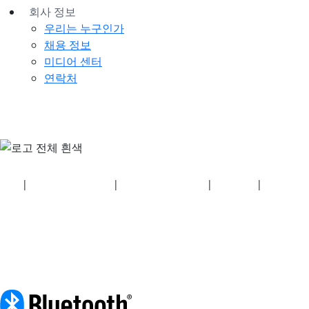
회사 정보
우리는 누구인가
채용 정보
미디어 센터
연락처
보안
|
개인정보 처리방침
|
건강보험 계획 공개
|
이용약관
|
저작권 정
책
© 2026 Bluetooth SIG, Inc. 모든 권리 보유.