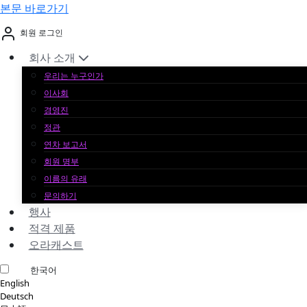
본문 바로가기
회원 로그인
회사 소개
우리는 누구인가
이사회
경영진
정관
연차 보고서
회원 명부
이름의 유래
문의하기
행사
적격 제품
오라캐스트
한국어
English
Deutsch