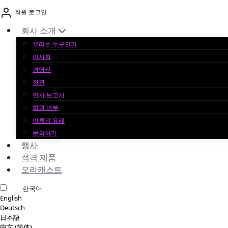
본
회원 로그인
문
바
회사 소개
로
우리는 누구인가
가
이사회
기
경영진
정관
연차 보고서
회원 명부
이름의 유래
문의하기
행사
적격 제품
오라캐스트
한국어
English
Deutsch
日本語
中文 (简体)