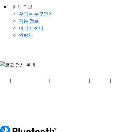
회사 정보
우리는 누구인가
채용 정보
미디어 센터
연락처
보안
|
개인정보 처리방침
|
건강보험 계획 공개
|
이용약관
|
저작권 정
책
© 2026 Bluetooth SIG, Inc. 모든 권리 보유.