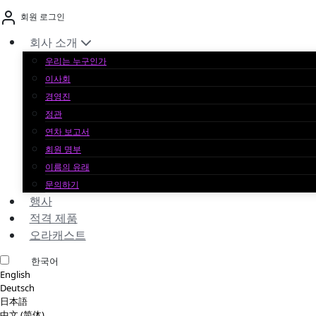
본
회원 로그인
문
바
회사 소개
로
우리는 누구인가
가
이사회
기
경영진
정관
연차 보고서
회원 명부
이름의 유래
문의하기
행사
적격 제품
오라캐스트
한국어
English
Deutsch
日本語
中文 (简体)