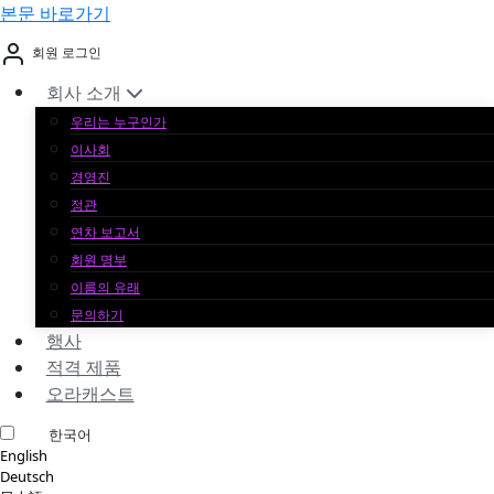
본문 바로가기
회원 로그인
회사 소개
우리는 누구인가
이사회
경영진
정관
연차 보고서
회원 명부
이름의 유래
문의하기
행사
적격 제품
오라캐스트
한국어
English
Deutsch