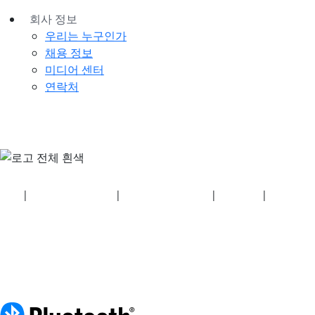
회사 정보
우리는 누구인가
채용 정보
미디어 센터
연락처
보안
|
개인정보 처리방침
|
건강보험 계획 공개
|
이용약관
|
저작권 정
책
© 2026 Bluetooth SIG, Inc. 모든 권리 보유.