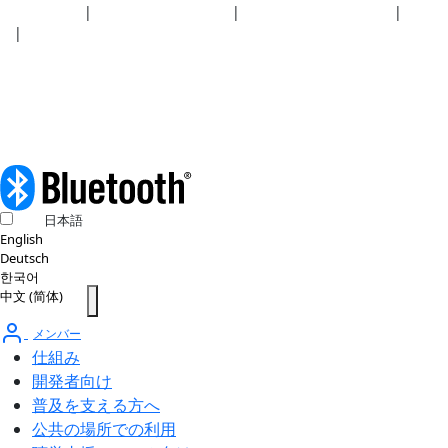
セキュリティ
|
プライバシーポリシー
|
健康保険プラン開示事項
|
利用規
約
|
著作権ポリシー
© 2026 BluetoothSIG, Inc. 全著作権所有。
日本語
English
Deutsch
한국어
中文 (简体)
メンバー
仕組み
開発者向け
普及を支える方へ
公共の場所での利用